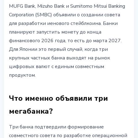
СТЕЙБЛКОИНЫ
MUFG Bank, Mizuho Bank и Sumitomo Mitsui Banking
Три крупнейших банка Японии
Corporation (SMBC) объявили о создании совета
объединились для совместного
для разработки иенового стейблкоина. Банки
стейблкоина: MUFG, Mizuho и
планируют запустить монету до конца
SMBC
финансового 2026 года, то есть до марта 2027.
Для Японии это первый случай, когда три
10 июня 2026 г.
3 мин чтения
крупных частных банка выходят на рынок
Наталия Дорофеева
цифровых валют с единым совместным
продуктом.
Что именно объявили три
мегабанка?
Три банка подтвердили формирование
совместного совета по разработке операционной