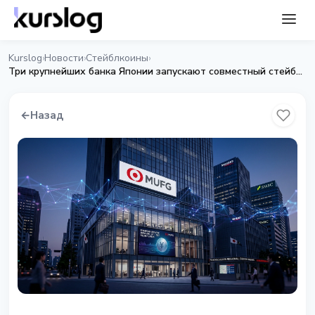
Kurslog
Новости
Стейблкоины
›
›
›
Три крупнейших банка Японии запускают совместный стейблкоин
←
Назад