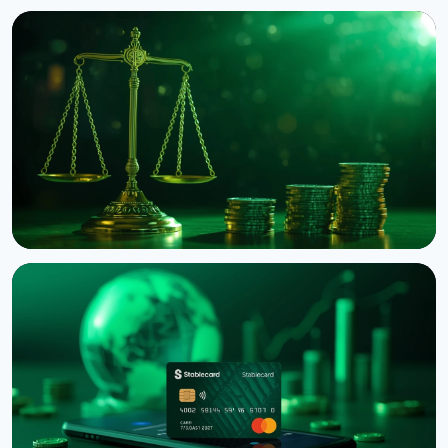
НОВОСТЬ
Circle запустил нативный USDC на блокчейне OKX
X Layer
8 августа 2026 г.
3 мин чтения
НОВОСТЬ
Binance подала в суд на RedotPay из-за
переманивания 470 000 пользователей
6 августа 2026 г.
4 мин чтения