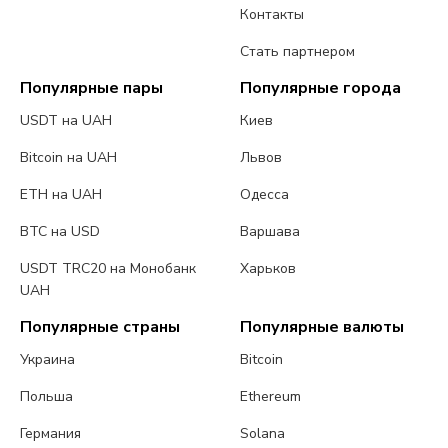
Контакты
Стать партнером
Популярные пары
Популярные города
USDT на UAH
Киев
Bitcoin на UAH
Львов
ETH на UAH
Одесса
BTC на USD
Варшава
USDT TRC20 на Монобанк
Харьков
UAH
Популярные страны
Популярные валюты
Украина
Bitcoin
Польша
Ethereum
Германия
Solana