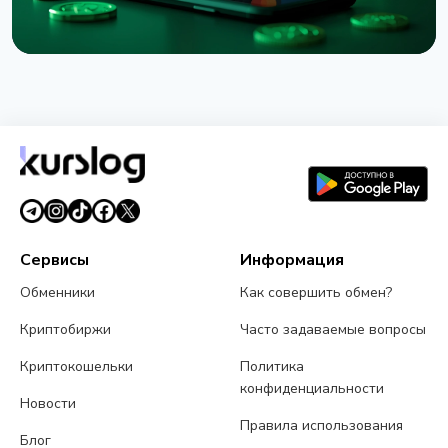
НОВОСТЬ
Western Union запустил Stablecard для
переводов в долларовом стейблкоине
6 августа 2026 г.
5 мин чтения
Сервисы
Информация
Обменники
Как совершить обмен?
Криптобиржи
Часто задаваемые вопросы
Криптокошельки
Политика
конфиденциальности
Новости
Правила использования
Блог