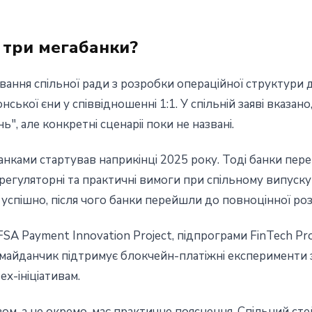
 три мегабанки?
ання спiльної ради з розробки операцiйної структури д
нської єни у спiввiдношеннi 1:1. У спiльнiй заявi вказа
", але конкретнi сценарii поки не названi.
нками стартував наприкiнцi 2025 року. Тодi банки пере
егуляторнi та практичнi вимоги при спiльному випуску
успiшно, пiсля чого банки перейшли до повноцiнної ро
FSA Payment Innovation Project, пiдпрограми FinTech P
 майданчик пiдтримує блокчейн-платiжнi експерименти з
х-iнiцiативам.
ом, а не окремо, має практичне пояснення. Спiльний ст