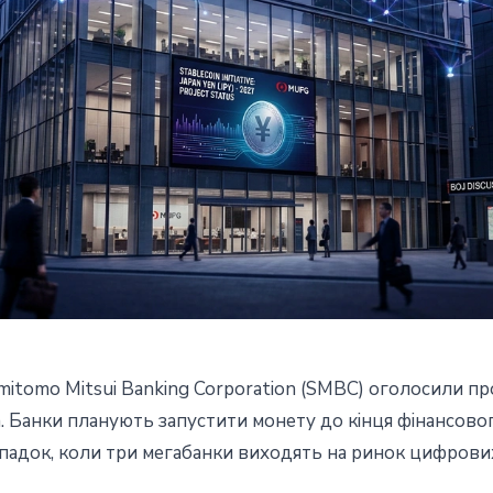
mitomo Mitsui Banking Corporation (SMBC) оголосили пр
 банки Японii об'єдналися
. Банки планують запустити монету до кiнця фiнансовог
ипадок, коли три мегабанки виходять на ринок цифрових
стейблкоїна: MUFG, Mizuho та