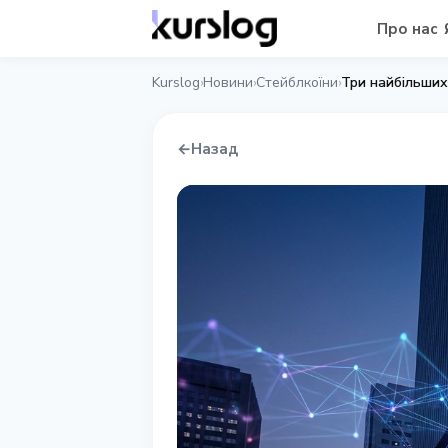
Про нас
Kurslog
Новини
Стейблкоїни
Три найбiльших
›
›
›
←
Назад