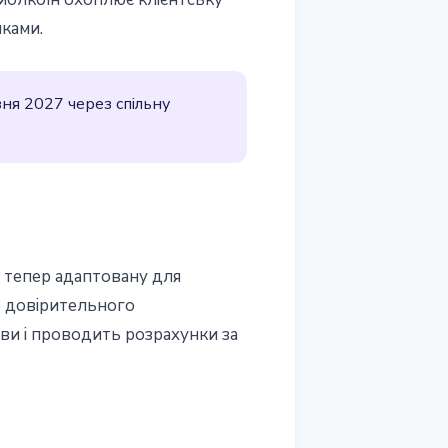
иками.
ня 2027 через спiльну
i тепер адаптовану для
ю довiрительного
рви i проводить розрахунки за