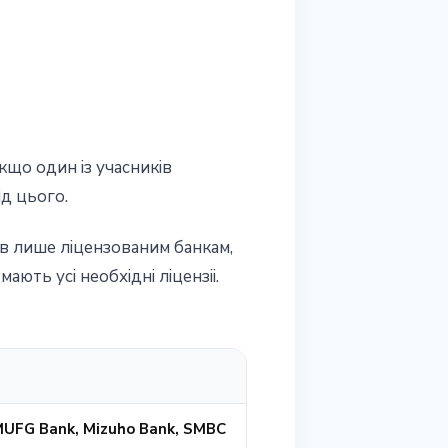
кщо один iз учасникiв
iд цього.
iв лише лiцензованим банкам,
ють усi необхiднi лiцензii.
UFG Bank, Mizuho Bank, SMBC