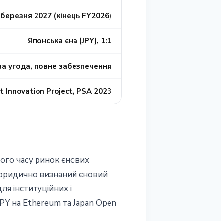
березня 2027 (кiнець FY2026)
Японська єна (JPY), 1:1
а угода, повне забезпечення
 Innovation Project, PSA 2023
того часу ринок єнових
й юридично визнаний єновий
ля iнституцiйних i
JPY на Ethereum та Japan Open