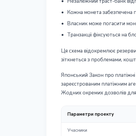
Незалежний траст-банк вiдпо
Кожна монета забезпечена п
Власник може погасити моне
Транзакцii фiксуються на бл
Ця схема вiдокремлює резерви 
зiткнеться з проблемами, кошт
Японський Закон про платiжнi 
зареєстрованим платiжним аген
Жодних окремих дозволiв для 
Параметри проекту
Учасники