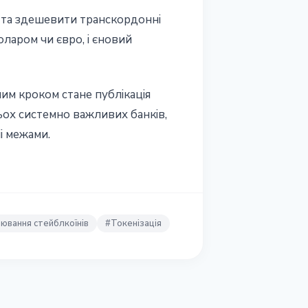
 та здешевити транскордоннi
ларом чи євро, i єновий
им кроком стане публiкацiя
ох системно важливих банкiв,
ii межами.
ювання стейблкоїнів
#
Токенізація