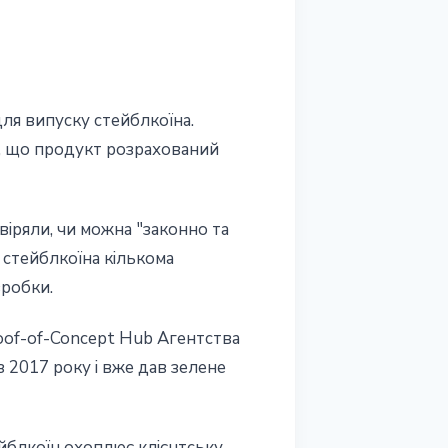
ля випуску стейблкоїна.
но, що продукт розрахований
вiряли, чи можна "законно та
 стейблкоїна кiлькома
зробки.
roof-of-Concept Hub Агентства
 2017 року i вже дав зелене
ейблкоїн охоплює клiєнтську