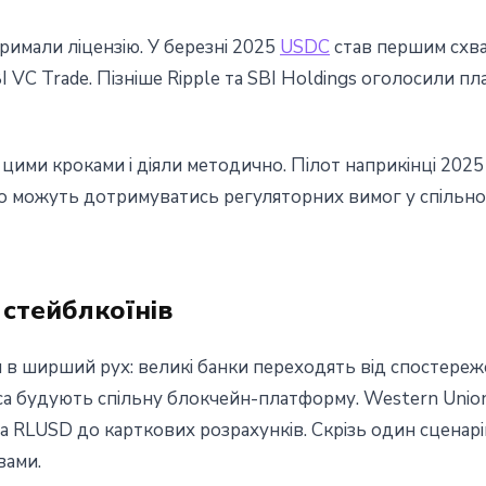
римали лiцензiю. У березнi 2025
USDC
став першим схв
BI VC Trade. Пiзнiше Ripple та SBI Holdings оголосили 
цими кроками i дiяли методично. Пiлот наприкiнцi 2025 
о можуть дотримуватись регуляторних вимог у спiльно
 стейблкоїнiв
я в ширший рух: великi банки переходять вiд спостереж
rica будують спiльну блокчейн-платформу. Western Uni
а RLUSD до карткових розрахункiв. Скрiзь один сценарi
вами.