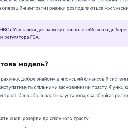
 а операцiйнi витрати i ризики розподiляються мiж учасн
MBC об'єдналися для запуску єнового стейблкоїна до берез
ом регулятора FSA.
стова модель?
рахунку, добре знайому в японськiй фiнансовiй системi 
 виступатимуть спiльними засновниками трасту. Функцi
траст-банк або аналогiчна установа, яка зберiгає резе
ять єновi резерви до спiльного трасту