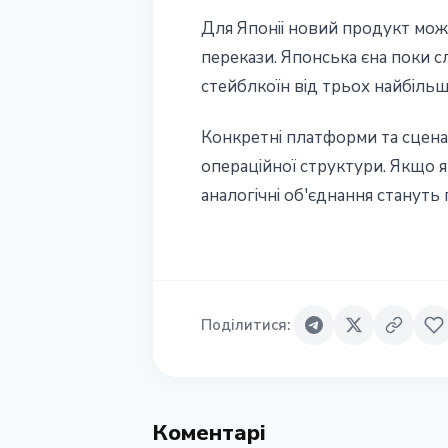
Для Японii новий продукт мож
перекази. Японська єна поки с
стейблкоїн вiд трьох найбiльш
Конкретнi платформи та сцена
операцiйної структури. Якщо 
аналогiчнi об'єднання стануть п
Поділитися
:
Коментарі