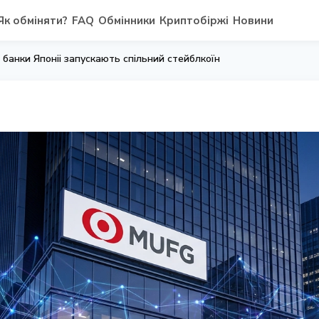
Як обміняти?
FAQ
Обмінники
Криптобіржі
Новини
 банки Японii запускають спiльний стейблкоїн