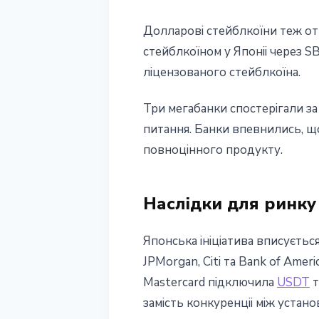
Долларовi стейблкоїни теж от
стейблкоїном у Японii через S
лiцензованого стейблкоїна.
Три мегабанки спостерiгали за 
питання. Банки впевнились, щ
повноцiнного продукту.
Наслідки для ринку
Японська iнiцiатива вписуєтьс
JPMorgan, Citi та Bank of Ame
Mastercard пiдключила
USDT
т
замiсть конкуренцii мiж устано