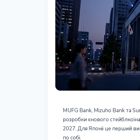
СТЕЙБЛКОЇНИ
MUFG Bank, Mizuho Bank та Su
Три найбiльших
розробки єнового стейблкоїна
2027. Для Японii це перший в
для спiльного 
по собi.