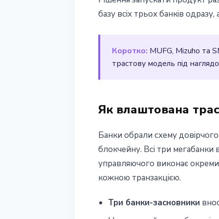
базу всiх трьох банкiв одразу,
Коротко:
MUFG, Mizuho та S
трастову модель пiд нагляд
Як влаштована тра
Банки обрали схему довiрчого 
блокчейну. Всi три мегабанки
управляючого виконає окремий 
кожною транзакцiєю.
Три банки-засновники
внос