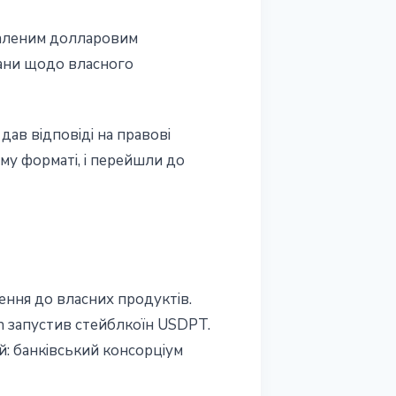
аленим долларовим
плани щодо власного
дав вiдповiдi на правовi
му форматi, i перейшли до
ення до власних продуктiв.
on запустив стейблкоїн USDPT.
й: банкiвський консорцiум