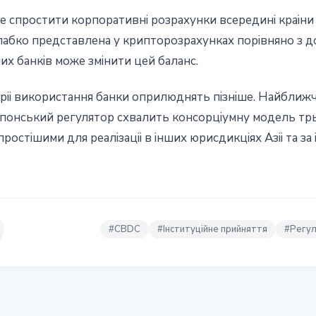
е спростити корпоративнi розрахунки всерединi краiни
лабко представлена у крипторозрахунках порiвняно з до
их банкiв може змiнити цей баланс.
рii використання банки оприлюднять пiзнiше. Найближч
японський регулятор схвалить консорцiумну модель трь
ростiшими для реалiзацii в iнших юрисдикцiях Азii та за 
#
CBDC
#
Інституційне прийняття
#
Регул