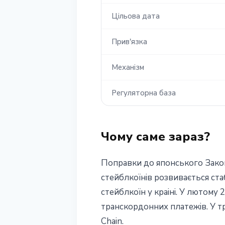
Цiльова дата
Прив'язка
Механiзм
Регуляторна база
Чому саме зараз?
Поправки до японського Закону
стейблкоїнiв розвивається ста
стейблкоїн у краiнi. У лютому 
транскордонних платежiв. У тр
Chain.