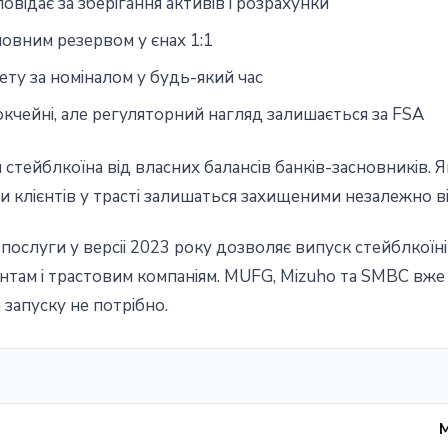
вiдає за зберiгання активiв i розрахунки
овним резервом у єнах 1:1
ту за номiналом у будь-який час
окчейнi, але регуляторний нагляд залишається за FSA
стейблкоїна вiд власних балансiв банкiв-засновникiв. Я
и клiєнтiв у трастi залишаться захищеними незалежно в
послуги у версii 2023 року дозволяє випуск стейблкоїн
там i трастовим компанiям. MUFG, Mizuho та SMBC вже ма
запуску не потрiбно.
M