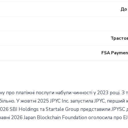
До 
Трастов
FSA Payment
 про платiжнi послуги набули чинностi у 2023 роцi. З 
бiльно. У жовтнi 2025 JPYC Inc. запустила JPYC, перши
2026 SBI Holdings та Startale Group представили JPYSC д
авнi 2026 Japan Blockchain Foundation оголосила про E