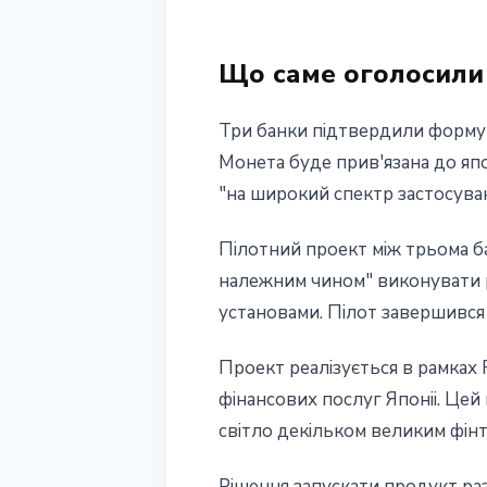
SMBC
Що саме оголосили
10 червня 2026 р.
3 хв читання
Наталія Дорофєєва
Три банки пiдтвердили формув
Монета буде прив'язана до япо
"на широкий спектр застосувань
Пiлотний проект мiж трьома ба
належним чином" виконувати р
установами. Пiлот завершився 
Проект реалiзується в рамках 
фiнансових послуг Японii. Цей
свiтло декiльком великим фiнте
Рiшення запускати продукт раз