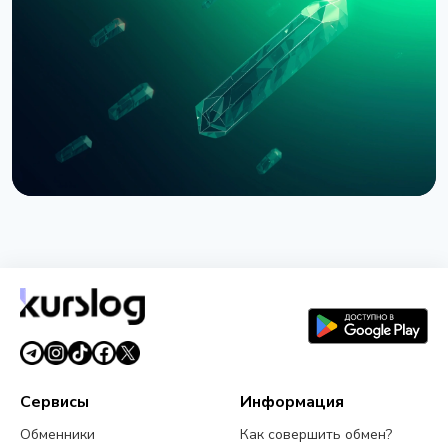
Bernstein предупреждает об обвале
крипторынка из-за провала CLARITY Act в
Сенате
3 августа 2026 г.
5 мин чтения
НОВОСТЬ
SEC приостановила опционы Nasdaq на биткоин
из-за иска CME
3 августа 2026 г.
4 мин чтения
Сервисы
Информация
Обменники
Как совершить обмен?