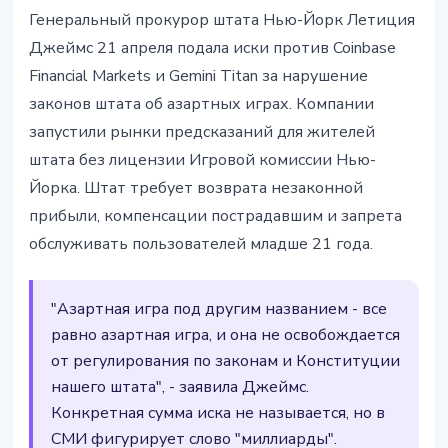
РЕГУЛИРОВАНИЕ
Генеральный прокурор штата Нью-Йорк Летиция
Нью-Йорк подал в суд на
Джеймс 21 апреля подала иски против Coinbase
Coinbase и Gemini: рынки
Financial Markets и Gemini Titan за нарушение
предсказаний признали
законов штата об азартных играх. Компании
нелегальным азартом
запустили рынки предсказаний для жителей
штата без лицензии Игровой комиссии Нью-
21 апреля 2026 г.
2 мин чтения
Йорка. Штат требует возврата незаконной
Наталия Дорофеева
прибыли, компенсации пострадавшим и запрета
обслуживать пользователей младше 21 года.
"Азартная игра под другим названием - все
равно азартная игра, и она не освобождается
от регулирования по законам и Конституции
нашего штата", - заявила Джеймс.
Конкретная сумма иска не называется, но в
СМИ фигурирует слово "миллиарды".