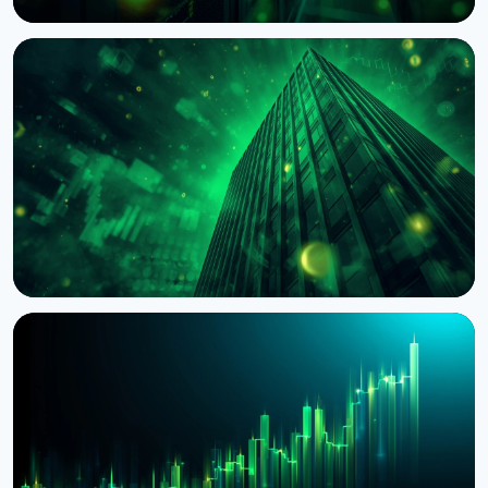
НОВОСТЬ
BNY Mellon запускает стейкинг для
институциональных клиентов вместе с Galaxy
4 августа 2026 г.
4 мин чтения
НОВОСТЬ
BlackRock токенизировал доступ к $311 млрд
денежных фондов Европы через Kinexys
JPMorgan
4 августа 2026 г.
5 мин чтения