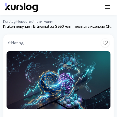
Kurslog
Новости
Институции
›
›
›
Kraken покупает Bitnomial за $550 млн - полная лицензия CFTC
←
Назад