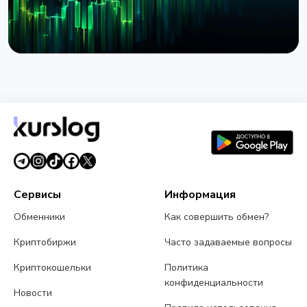
НОВОСТЬ
BlackRock запустил токенизированные фонды
BSTBL и BRSRV для резервов стейблкоинов
3 августа 2026 г.
5 мин чтения
Сервисы
Информация
Обменники
Как совершить обмен?
Криптобиржи
Часто задаваемые вопросы
Криптокошельки
Политика
конфиденциальности
Новости