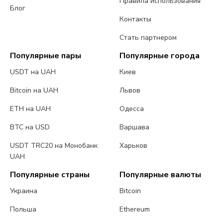
Правила использования
Блог
Контакты
Стать партнером
Популярные пары
Популярные города
USDT на UAH
Киев
Bitcoin на UAH
Львов
ETH на UAH
Одесса
BTC на USD
Варшава
USDT TRC20 на Монобанк
Харьков
UAH
Популярные страны
Популярные валюты
Украина
Bitcoin
Польша
Ethereum