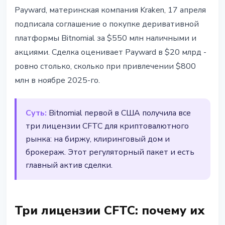
ИНСТИТУЦИИ
Payward, материнская компания Kraken, 17 апреля
Kraken покупает Bitnomial за
подписала соглашение о покупке деривативной
$550 млн - полная лицензия CFTC
платформы Bitnomial за $550 млн наличными и
на деривативы в США
акциями. Сделка оценивает Payward в $20 млрд -
ровно столько, сколько при привлечении $800
17 апреля 2026 г.
2 мин чтения
млн в ноябре 2025-го.
Наталия Дорофеева
Суть:
Bitnomial первой в США получила все
три лицензии CFTC для криптовалютного
рынка: на биржу, клиринговый дом и
брокераж. Этот регуляторный пакет и есть
главный актив сделки.
Три лицензии CFTC: почему их