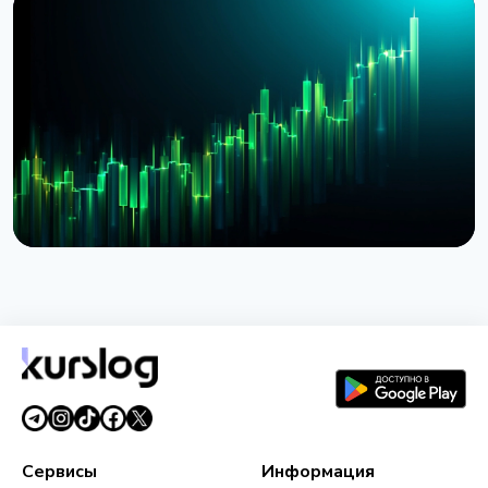
НОВОСТЬ
BlackRock токенизировал доступ к $311 млрд
денежных фондов Европы через Kinexys
JPMorgan
4 августа 2026 г.
5 мин чтения
НОВОСТЬ
BlackRock запустил токенизированные фонды
BSTBL и BRSRV для резервов стейблкоинов
3 августа 2026 г.
5 мин чтения
Сервисы
Информация