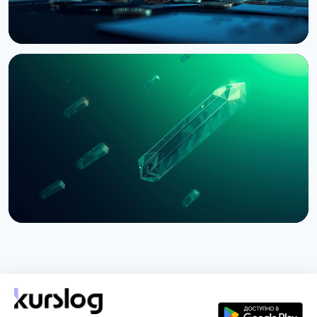
НОВОСТЬ
Bernstein предупреждает об обвале
крипторынка из-за провала CLARITY Act в
Сенате
3 августа 2026 г.
5 мин чтения
НОВОСТЬ
SEC приостановила опционы Nasdaq на биткоин
из-за иска CME
3 августа 2026 г.
4 мин чтения