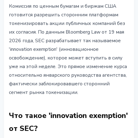
РЕГУЛИРОВАНИЕ
Комиссия по ценным бумагам и биржам США
SEC разрешает токенизацию
готовится разрешить сторонним платформам
акций без согласия эмитента: что
токенизировать акции публичных компаний без
изменилось
их согласия. По данным Bloomberg Law от 19 мая
2026 года, SEC разрабатывает так называемое
19 мая 2026 г.
3 мин чтения
'innovation exemption' (инновационное
Наталия Дорофеева
освобождение), которое может вступить в силу
уже на этой неделе. Это прямое изменение курса
относительно январского руководства агентства,
фактически заблокировавшего сторонний
сегмент рынка токенизации.
Что такое 'innovation exemption'
от SEC?