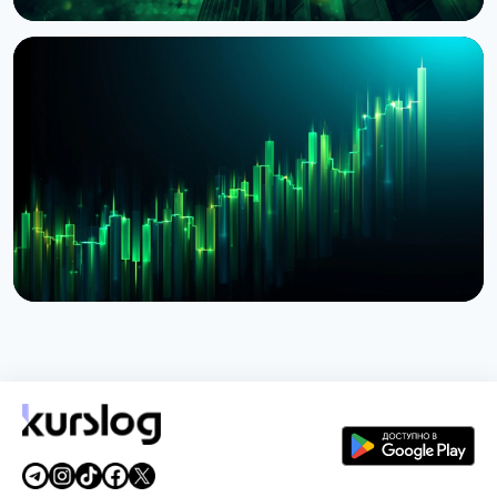
НОВОСТЬ
BlackRock токенизировал доступ к $311 млрд
денежных фондов Европы через Kinexys
JPMorgan
4 августа 2026 г.
5 мин чтения
НОВОСТЬ
BlackRock запустил токенизированные фонды
BSTBL и BRSRV для резервов стейблкоинов
3 августа 2026 г.
5 мин чтения