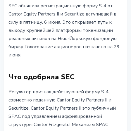
ИНСТИТУЦИИ
SEC объявила регистрационную форму S-4 от
Securitize получила одобрение
Cantor Equity Partners II и Securitize вступившей в
SEC и выходит на NYSE через
силу в пятницу, 6 июня. Это открывает путь к
SPAC Cantor Fitzgerald
выходу крупнейшей платформы токенизации
реальных активов на Нью-Йоркскую фондовую
8 июня 2026 г.
2 мин чтения
биржу. Голосование акционеров назначено на 29
Наталия Дорофеева
июня.
Что одобрила SEC
Регулятор признал действующей форму S-4,
совместно поданную Cantor Equity Partners II и
Securitize. Cantor Equity Partners II это публичный
SPAC под управлением аффилированной
структуры Cantor Fitzgerald. Механизм SPAC