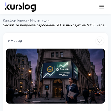
Kurslog
Новости
Институции
›
›
›
Securitize получила одобрение SEC и выходит на NYSE через SPAC Cantor Fitzgerald
←
Назад