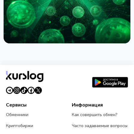
6 августа 2026 г.
5 мин чтения
НОВОСТЬ
Circle назвала первых валидаторов Arc:
BlackRock, Visa и Mastercard
5 августа 2026 г.
5 мин чтения
Сервисы
Информация
Обменники
Как совершить обмен?
Криптобиржи
Часто задаваемые вопросы