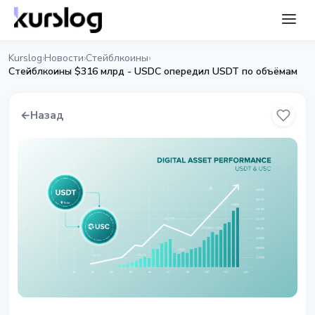
Kurslog
Новости
Стейблкоины
›
›
›
Стейблкоины $316 млрд - USDC опередил USDT по объёмам
←
Назад