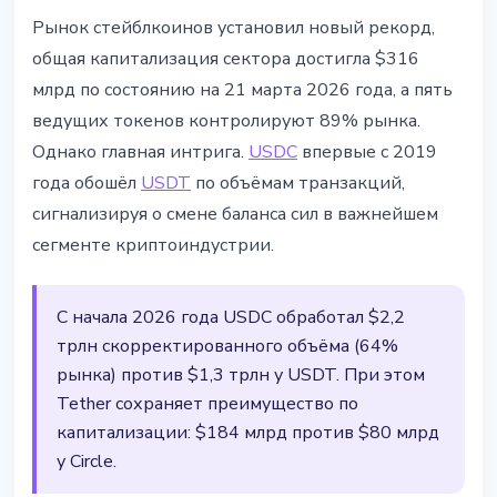
СТЕЙБЛКОИНЫ
Рынок стейблкоинов установил новый рекорд,
Рынок стейблкоинов достиг $316
общая капитализация сектора достигла $316
млрд - USDC обошёл USDT по
млрд по состоянию на 21 марта 2026 года, а пять
объёмам
ведущих токенов контролируют 89% рынка.
Однако главная интрига.
USDC
впервые с 2019
22 марта 2026 г.
3 мин чтения
года обошёл
USDT
по объёмам транзакций,
Наталия Дорофеева
сигнализируя о смене баланса сил в важнейшем
сегменте криптоиндустрии.
С начала 2026 года USDC обработал $2,2
трлн скорректированного объёма (64%
рынка) против $1,3 трлн у USDT. При этом
Tether сохраняет преимущество по
капитализации: $184 млрд против $80 млрд
у Circle.