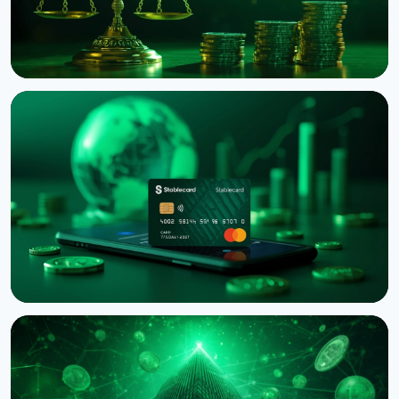
НОВОСТЬ
Binance подала в суд на RedotPay из-за
переманивания 470 000 пользователей
6 августа 2026 г.
4 мин чтения
НОВОСТЬ
Western Union запустил Stablecard для
переводов в долларовом стейблкоине