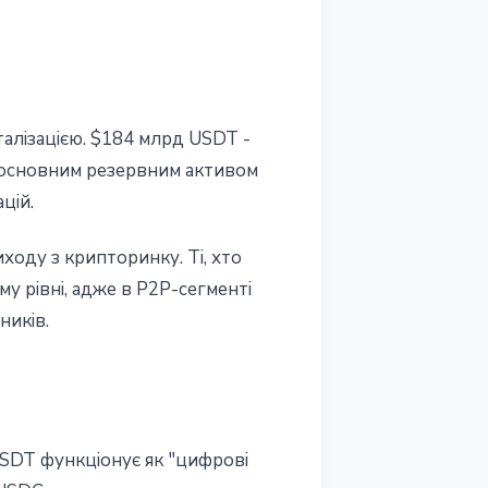
талізацією. $184 млрд USDT -
я основним резервним активом
цій.
оду з крипторинку. Ті, хто
му рівні, адже в P2P-сегменті
ників.
USDT функціонує як "цифрові