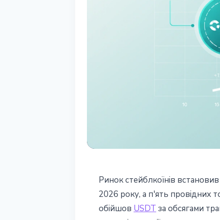
СТЕЙБЛКОЇНИ
Ринок стейблкоїнів встановив 
Ринок стейблко
2026 року, а п'ять провідних
обійшов
USDT
за обсягами тра
обійшов USDT 