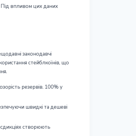
 Під впливом цих даних
нещодавні законодавчі
користання стейблкоїнів, що
ня.
озорість резервів. 100% у
езпечуючи швидкі та дешеві
рисдикціях створюють