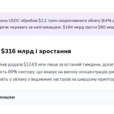
оку USDC обробив $2,2 трлн скоригованого обсягу (64% р
гає перевагу за капіталізацією: $184 млрд проти $80 млрд 
 $316 млрд і зростання
оїнів додала $124,9 млн лише за останній тиждень, дос
ть 89% сектору, що вказує на високу концентрацію рин
віть у зв'язку з ведмежих настроїв на ширшому крипто
лізацією