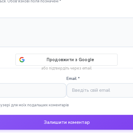
ся. Обов'язкові поля позначені *
або підтвердіть через email
Email
*
раузері для моїх подальших коментарів
Залишити коментар