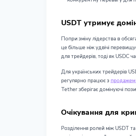
USDT утримує домін
Попри зміну лідерства в обсяг
це більше ніж удвічі перевищ
для трейдерів, тоді як USDC ч
Для українських трейдерів US
регулярно працює з
продажем
Tether зберігає домінуючі пози
Очікування для кр
Розділення ролей між USDT та