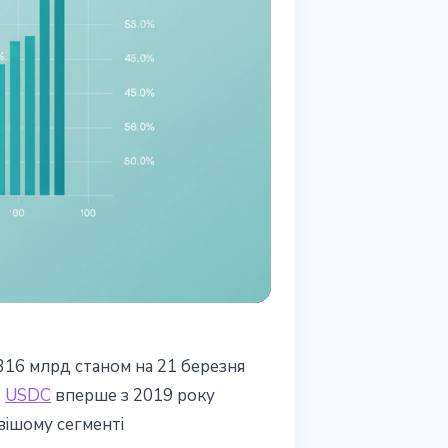
$316 млрд станом на 21 березня
C
.
USDC
вперше з 2019 року
вішому сегменті