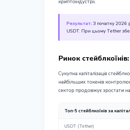
криптоіндустрії.
22 березня 2026 р.
3 хв читання
Наталія Дорофєєва
Результат:
З початку 2026 р
USDT. При цьому Tether збері
Ринок стейблкоїнів:
Сукупна капіталізація стейблк
найбільших токенів контролюю
сектор продовжує зростати на
Топ-5 стейблкоїнів за капіта
USDT (Tether)