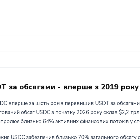
 за обсягами - вперше з 2019 року
SDC вперше за шість років перевищив USDT за обсягами 
игований обсяг USDC з початку 2026 року склав $2,2 трл
нтролює близько 64% активних фінансових потоків у ст
ня USDC забезпечив близько 70% загального обсягу с