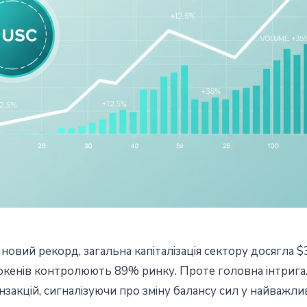
новий рекорд, загальна капіталізація сектору досягла 
їнів досяг $316 млрд - USD
 токенів контролюють 89% ринку. Проте головна інтрига
нзакцій, сигналізуючи про зміну балансу сил у найважли
за обсягами