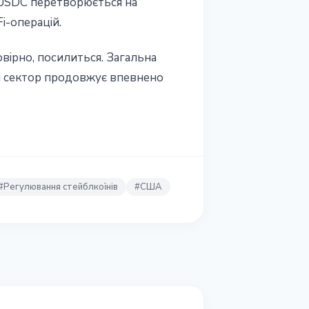
х. USDC перетворюється на
i-операцій.
вірно, посилиться. Загальна
, і сектор продовжує впевнено
#
Регулювання стейблкоїнів
#
США