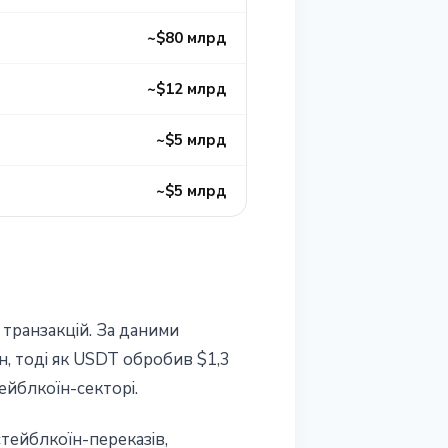
~$80 млрд
~$12 млрд
~$5 млрд
~$5 млрд
транзакцій. За даними
н, тоді як USDT обробив $1,3
ейблкоїн-секторі.
тейблкоїн-переказів,