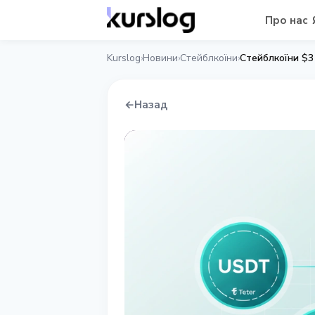
Про нас
Kurslog
Новини
Стейблкоїни
Стейблкоїни $3
›
›
›
←
Назад