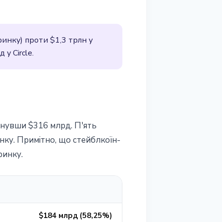
инку) проти $1,3 трлн у
у Circle.
ягнувши $316 млрд. П'ять
ку. Примітно, що стейблкоїн-
ринку.
$184 млрд (58,25%)