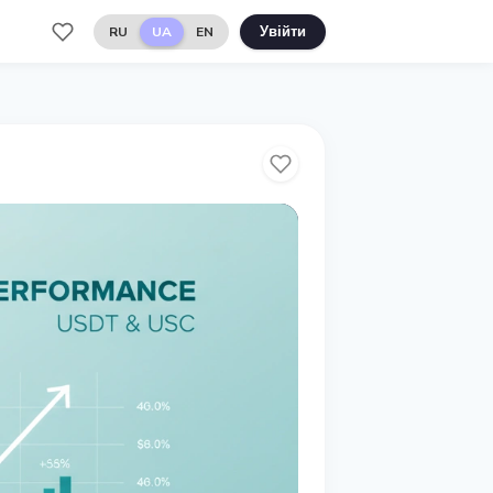
RU
UA
EN
Увійти