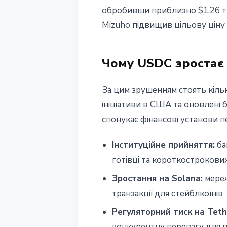
обробивши приблизно $1,26 тр
Mizuho підвищив цільову ціну а
Чому USDC зростає
За цим зрушенням стоять кільк
ініціативи в США та оновлені
спонукає фінансові установи 
Інституційне прийняття:
ба
готівці та короткострокови
Зростання на Solana:
мереж
транзакції для стейблкоїнів
Регуляторний тиск на Teth
конкурентну перевагу для 