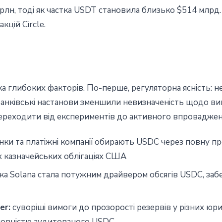
лн, тоді як частка USDT становила близько $514 млрд.
кцій Circle.
а глибоких факторів. По-перше, регуляторна ясність: 
 банківські настанови зменшили невизначеність щодо ви
переходити від експериментів до активного впроваджен
нки та платіжні компанії обирають USDC через повну пр
х казначейських облігаціях США
а Solana стала потужним драйвером обсягів USDC, заб
er:
суворіші вимоги до прозорості резервів у різних ю
повністю аудитованого USDC