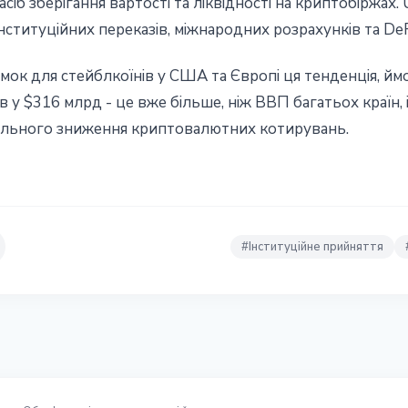
асіб зберігання вартості та ліквідності на криптобіржа
інституційних переказів, міжнародних розрахунків та DeF
ок для стейблкоїнів у США та Європі ця тенденція, ймо
нів у $316 млрд - це вже більше, ніж ВВП багатьох країн
агального зниження криптовалютних котирувань.
#
Інституційне прийняття