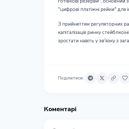
готівкові резерви", основний з
"цифрові платіжні рейки" для 
З прийняттям регуляторних рам
капіталізація ринку стейблкої
зростати навіть у зв'язку з з
Поділитися
:
Коментарі