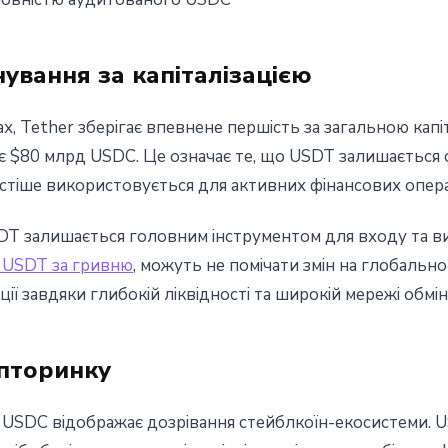
ування за капіталізацією
ах, Tether зберігає впевнене першість за загальною капі
ує $80 млрд USDC. Це означає те, що USDT залишаєтьс
астіше використовується для активних фінансових опера
DT залишається головним інструментом для входу та вих
 USDT за гривню
, можуть не помічати змін на глобально
ції завдяки глибокій ліквідності та широкій мережі обмін
ипторинку
 USDC відображає дозрівання стейблкоїн-екосистеми. 