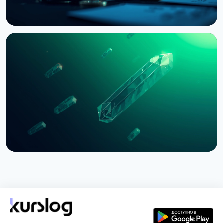
НОВОСТЬ
Bernstein предупреждает об обвале
крипторынка из-за провала CLARITY Act в
Сенате
3 августа 2026 г.
5 мин чтения
НОВОСТЬ
SEC приостановила опционы Nasdaq на биткоин
из-за иска CME
3 августа 2026 г.
4 мин чтения