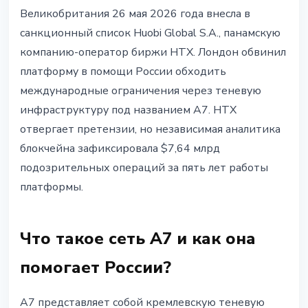
РЕГУЛИРОВАНИЕ
Великобритания 26 мая 2026 года внесла в
Великобритания ввела санкции
санкционный список Huobi Global S.A., панамскую
против HTX: $7,6 млрд в
компанию-оператор биржи HTX. Лондон обвинил
подозрительных потоках
платформу в помощи России обходить
международные ограничения через теневую
27 мая 2026 г.
3 мин чтения
инфраструктуру под названием A7. HTX
Наталия Дорофеева
отвергает претензии, но независимая аналитика
блокчейна зафиксировала $7,64 млрд
подозрительных операций за пять лет работы
платформы.
Что такое сеть A7 и как она
помогает России?
A7 представляет собой кремлевскую теневую