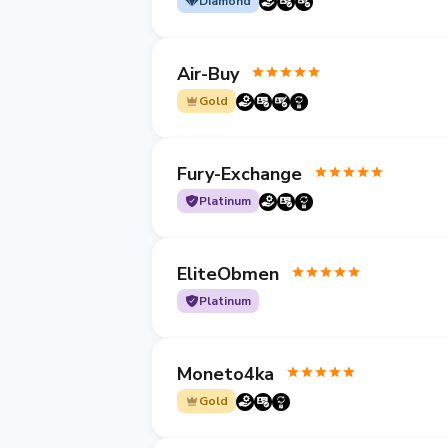
Diamond
Air-Buy
Gold
Fury-Exchange
Platinum
EliteObmen
Platinum
Moneto4ka
Gold