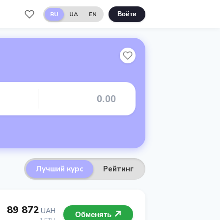
RU
UA
EN
Войти
Лучший курс
Рейтинг
89 872
UAH
Обменять