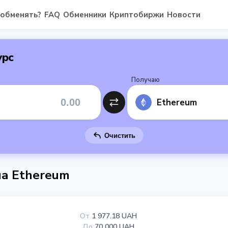
 обменять?
FAQ
Обменники
Криптобиржи
Новости
урс
Получаю
Ethereum
Очистить
на Ethereum
От
1 977.18 UAH
До
70 000 UAH