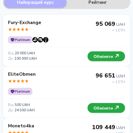
Найкращий курс
Рейтинг
Fury-Exchange
95 069
UAH
= 1 ETH
Platinum
Від
20 000 UAH
Обміняти
До
100 000 UAH
EliteObmen
96 651
UAH
= 1 ETH
Platinum
Від
500 UAH
Обміняти
До
24 500 UAH
Moneto4ka
109 449
UAH