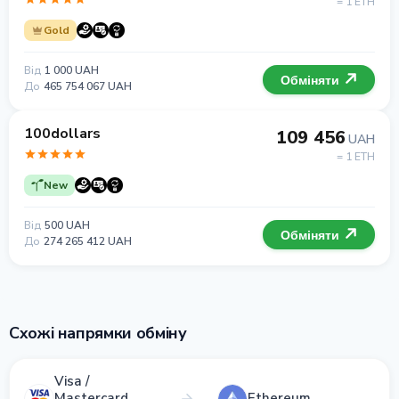
= 1 ETH
Gold
Від
1 000 UAH
Обміняти
До
465 754 067 UAH
100dollars
109 456
UAH
= 1 ETH
New
Від
500 UAH
Обміняти
До
274 265 412 UAH
Схожі напрямки обміну
Visa /
Mastercard
Ethereum