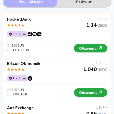
Лучший курс
Рейтинг
PocketBank
1 EUR =
1.14
USDC
Platinum
От
100 EUR
Обменять
До
43 857 EUR
BitcoinObmennik
1 EUR =
1.040
USDC
Platinum
От
200 EUR
Обменять
До
1 000 EUR
Ant.Exchange
1 EUR =
0.95