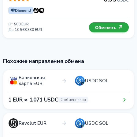
USDC
Diamond
От
500 EUR
Обменять
До
10 568 330 EUR
Похожие направления обмена
Банковская
USDC SOL
карта EUR
1 EUR ≈ 1.071 USDC
2 обменников
Revolut EUR
USDC SOL