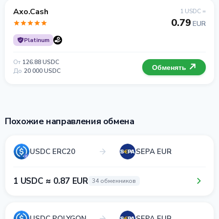
Axo.Cash
1 USDC =
0.79
EUR
Platinum
От
126.88 USDC
Обменять
До
20 000 USDC
Похожие направления обмена
USDC ERC20
SEPA EUR
1 USDC ≈ 0.87 EUR
34 обменников
USDC POLYGON
SEPA EUR