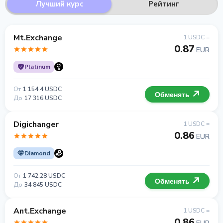
Лучший курс
Рейтинг
Mt.Exchange
1 USDC =
0.87
EUR
Platinum
От
1 154.4 USDC
Обменять
До
17 316 USDC
Digichanger
1 USDC =
0.86
EUR
Diamond
От
1 742.28 USDC
Обменять
До
34 845 USDC
Ant.Exchange
1 USDC =
0.86