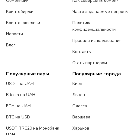
Обменники
Как совершить обмен?
Криптобиржи
Часто задаваемые вопросы
Криптокошельки
Политика
конфиденциальности
Новости
Правила использования
Блог
Контакты
Стать партнером
Популярные пары
Популярные города
USDT на UAH
Киев
Bitcoin на UAH
Львов
ETH на UAH
Одесса
BTC на USD
Варшава
USDT TRC20 на Монобанк
Харьков
UAH