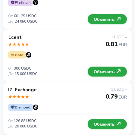
Platinum
От
601.25 USDC
Обменять
До
24 050 USDC
1cent
1 USDC =
0.81
EUR
Gold
От
300 USDC
Обменять
До
15 000 USDC
IZI Exchange
1 USDC =
0.79
EUR
Diamond
От
126.88 USDC
Обменять
До
20 000 USDC