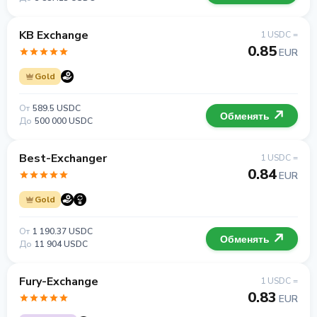
KB Exchange
1 USDC =
0.85
EUR
Gold
От
589.5 USDC
Обменять
До
500 000 USDC
Best-Exchanger
1 USDC =
0.84
EUR
Gold
От
1 190.37 USDC
Обменять
До
11 904 USDC
Fury-Exchange
1 USDC =
0.83
EUR