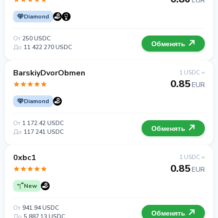
EUR
Diamond
От
250 USDC
Обменять
До
11 422 270 USDC
BarskiyDvorObmen
1 USDC =
0.85
EUR
Diamond
От
1 172.42 USDC
Обменять
До
117 241 USDC
0xbc1
1 USDC =
0.85
EUR
New
От
941.94 USDC
Обменять
До
5 887.13 USDC