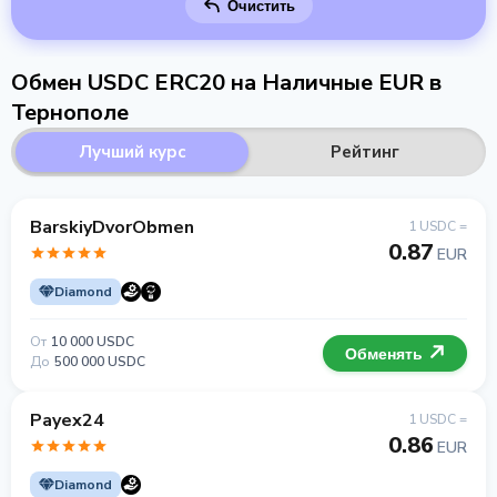
Очистить
Обмен USDC ERC20 на Наличные EUR в
Тернополе
Лучший курс
Рейтинг
BarskiyDvorObmen
1 USDC =
0.87
EUR
Diamond
От
10 000 USDC
Обменять
До
500 000 USDC
Payex24
1 USDC =
0.86
EUR
Diamond