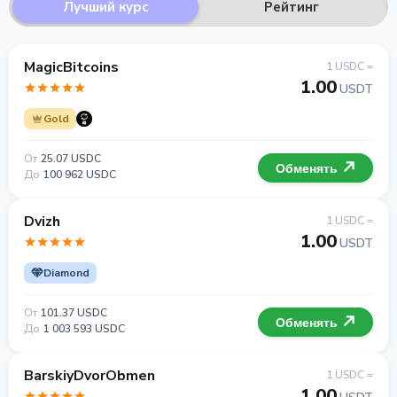
Лучший курс
Рейтинг
MagicBitcoins
1 USDC =
1.00
USDT
Gold
От
25.07 USDC
Обменять
До
100 962 USDC
Dvizh
1 USDC =
1.00
USDT
Diamond
От
101.37 USDC
Обменять
До
1 003 593 USDC
BarskiyDvorObmen
1 USDC =
1.00