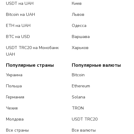
USDT на UAH
Киев
Bitcoin на UAH
Львов
ETH на UAH
Одесса
BTC на USD
Варшава
USDT TRC20 на Монобанк
Харьков
UAH
Популярные страны
Популярные валюты
Украина
Bitcoin
Польша
Ethereum
Германия
Solana
Чехия
TRON
Молдова
USDT TRC20
Все страны
Все валюты