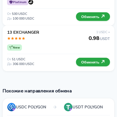
Platinum
От
500 USDC
Обменять
До
100 000 USDC
13 EXCHANGER
1 USDC =
0.98
USDT
New
От
51 USDC
Обменять
До
306 000 USDC
Похожие направления обмена
USDC POLYGON
USDT POLYGON