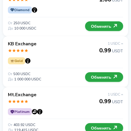
USDT
Diamond
От
250 USDC
Обменять
До
10 000 USDC
KB Exchange
1 USDC =
0.99
USDT
Gold
От
500 USDC
Обменять
До
1 000 000 USDC
Mt.Exchange
1 USDC =
0.99
USDT
Platinum
От
403.92 USDC
Обменять
До
119 415 USDC