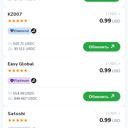
KZ007
1 USDC =
0.99
USD
Diamond
От
502.71 USDC
Обменять
До
93 511 USDC
Easy Global
1 USDC =
0.99
USD
Platinum
От
554.39 USDC
Обменять
До
849 667 USDC
Satoshi
1 USDC =
0.99
USD