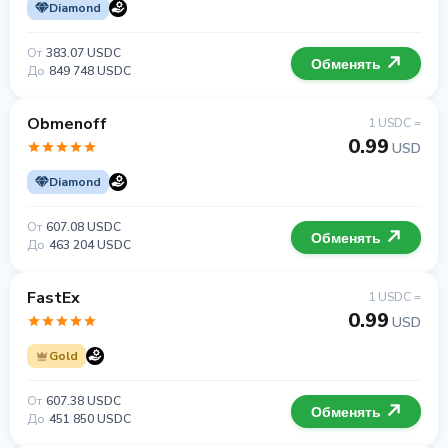
Diamond
От
383.07 USDC
Обменять
До
849 748 USDC
Obmenoff
1 USDC =
0.99
USD
Diamond
От
607.08 USDC
Обменять
До
463 204 USDC
FastEx
1 USDC =
0.99
USD
Gold
От
607.38 USDC
Обменять
До
451 850 USDC