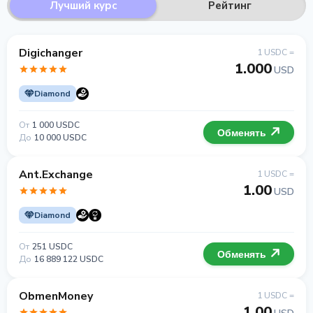
Лучший курс
Рейтинг
Digichanger
1 USDC =
1.000
USD
Diamond
От
1 000 USDC
Обменять
До
10 000 USDC
Ant.Exchange
1 USDC =
1.00
USD
Diamond
От
251 USDC
Обменять
До
16 889 122 USDC
ObmenMoney
1 USDC =
1.00