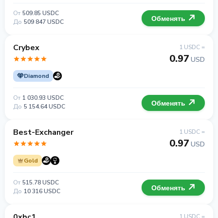
От
509.85 USDC
Обменять
До
509 847 USDC
Crybex
1 USDC =
0.97
USD
Diamond
От
1 030.93 USDC
Обменять
До
5 154.64 USDC
Best-Exchanger
1 USDC =
0.97
USD
Gold
От
515.78 USDC
Обменять
До
10 316 USDC
0xbc1
1 USDC =