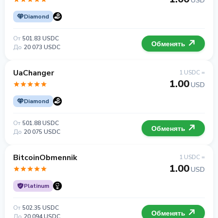
USD
Diamond
От
501.83 USDC
Обменять
До
20 073 USDC
UaChanger
1 USDC =
1.00
USD
Diamond
От
501.88 USDC
Обменять
До
20 075 USDC
BitcoinObmennik
1 USDC =
1.00
USD
Platinum
От
502.35 USDC
Обменять
До
20 094 USDC