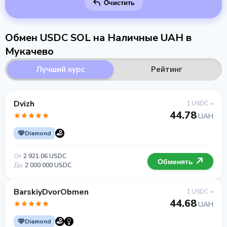
Очистить
Обмен USDC SOL на Наличные UAH в
Мукачево
Лучший курс
Рейтинг
Dvizh
1 USDC =
44.78
UAH
Diamond
От
2 921.06 USDC
Обменять
До
2 000 000 USDC
BarskiyDvorObmen
1 USDC =
44.68
UAH
Diamond