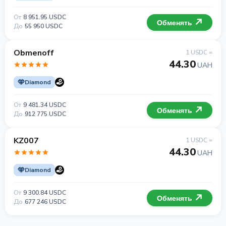
От
8 951.95 USDC
Обменять
До
55 950 USDC
Obmenoff
1 USDC =
44.30
UAH
Diamond
От
9 481.34 USDC
Обменять
До
912 775 USDC
KZ007
1 USDC =
44.30
UAH
Diamond
От
9 300.84 USDC
Обменять
До
677 246 USDC