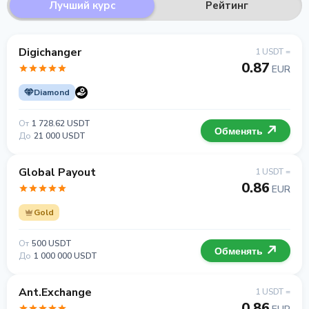
Лучший курс
Рейтинг
Digichanger
1 USDT =
0.87
EUR
Diamond
От
1 728.62 USDT
Обменять
До
21 000 USDT
Global Payout
1 USDT =
0.86
EUR
Gold
От
500 USDT
Обменять
До
1 000 000 USDT
Ant.Exchange
1 USDT =
0.86