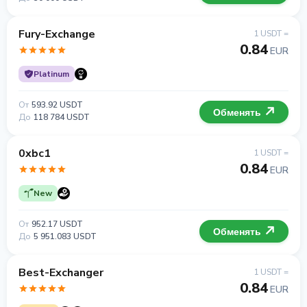
Fury-Exchange
1 USDT =
0.84
EUR
Platinum
От
593.92 USDT
Обменять
До
118 784 USDT
0xbc1
1 USDT =
0.84
EUR
New
От
952.17 USDT
Обменять
До
5 951.083 USDT
Best-Exchanger
1 USDT =
0.84
EUR