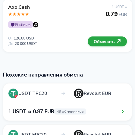
Axo.Cash
1 USDT =
0.79
EUR
Platinum
От
126.88 USDT
Обменять
До
20 000 USDT
Похожие направления обмена
USDT TRC20
Revolut EUR
1 USDT ≈ 0.87 EUR
49 обменников
USDT ERC20
Revolut EUR