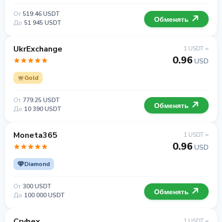
От
519.46 USDT
Обменять
До
51 945 USDT
UkrExchange
1 USDT =
0.96
USD
Gold
От
779.25 USDT
Обменять
До
10 390 USDT
Moneta365
1 USDT =
0.96
USD
Diamond
От
300 USDT
Обменять
До
100 000 USDT
Crybex
1 USDT =