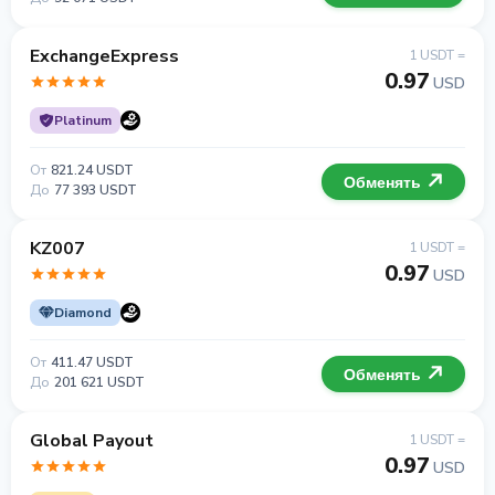
ExchangeExpress
1 USDT =
0.97
USD
Platinum
От
821.24 USDT
Обменять
До
77 393 USDT
KZ007
1 USDT =
0.97
USD
Diamond
От
411.47 USDT
Обменять
До
201 621 USDT
Global Payout
1 USDT =
0.97
USD