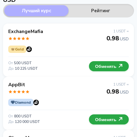
Лучший курс
Рейтинг
ExchangeMafia
1 USDT =
0.98
USD
Gold
От
500 USDT
Обменять
До
10 225 USDT
AppBit
1 USDT =
0.98
USD
Diamond
От
800 USDT
Обменять
До
120 000 USDT