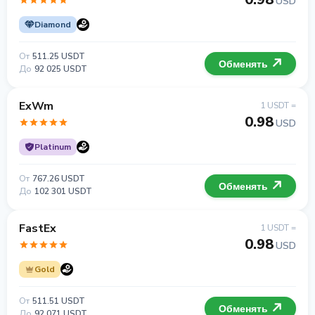
USD
Diamond
От
511.25 USDT
Обменять
До
92 025 USDT
ExWm
1 USDT =
0.98
USD
Platinum
От
767.26 USDT
Обменять
До
102 301 USDT
FastEx
1 USDT =
0.98
USD
Gold
От
511.51 USDT
Обменять
До
92 071 USDT