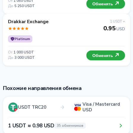
От
1 050 USDT
Обменять
До
5 250 USDT
Drakkar Exchange
1 USDT =
0.95
USD
Platinum
От
1 000 USDT
Обменять
До
3 000 USDT
Похожие направления обмена
Visa / Mastercard
USDT TRC20
USD
1 USDT ≈ 0.98 USD
35 обменников