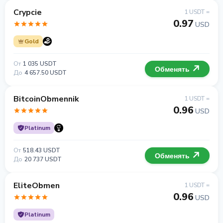
Crypcie
1 USDT =
0.97
USD
Gold
От
1 035 USDT
Обменять
До
4 657.50 USDT
BitcoinObmennik
1 USDT =
0.96
USD
Platinum
От
518.43 USDT
Обменять
До
20 737 USDT
EliteObmen
1 USDT =
0.96
USD
Platinum