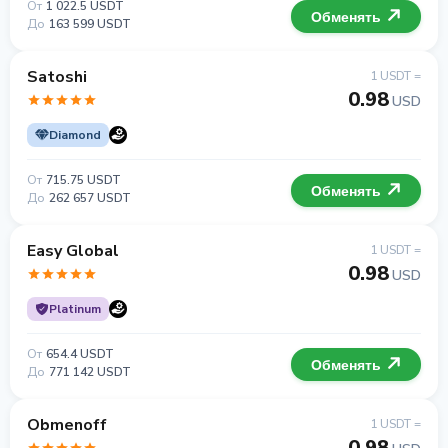
От
1 022.5 USDT
Обменять
До
163 599 USDT
Satoshi
1 USDT =
0.98
USD
Diamond
От
715.75 USDT
Обменять
До
262 657 USDT
Easy Global
1 USDT =
0.98
USD
Platinum
От
654.4 USDT
Обменять
До
771 142 USDT
Obmenoff
1 USDT =
0.98