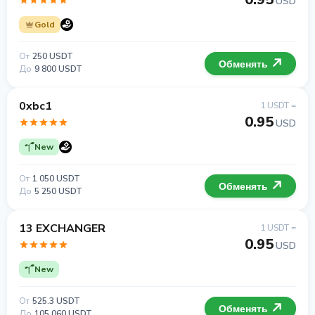
USD
Gold
От
250 USDT
Обменять
До
9 800 USDT
0xbc1
1 USDT =
0.95
USD
New
От
1 050 USDT
Обменять
До
5 250 USDT
13 EXCHANGER
1 USDT =
0.95
USD
New
От
525.3 USDT
Обменять
До
105 060 USDT