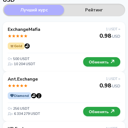
Лучший курс
Рейтинг
ExchangeMafia
1 USDT =
0.98
USD
Gold
От
500 USDT
Обменять
До
10 204 USDT
Ant.Exchange
1 USDT =
0.98
USD
Diamond
От
256 USDT
Обменять
До
6 334 279 USDT