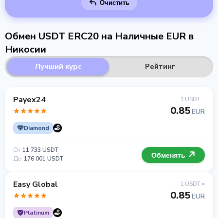
Очистить
Обмен USDT ERC20 на Наличные EUR в
Никосии
Лучший курс
Рейтинг
Payex24
1 USDT =
0.85
EUR
Diamond
От
11 733 USDT
Обменять
До
176 001 USDT
Easy Global
1 USDT =
0.85
EUR
Platinum