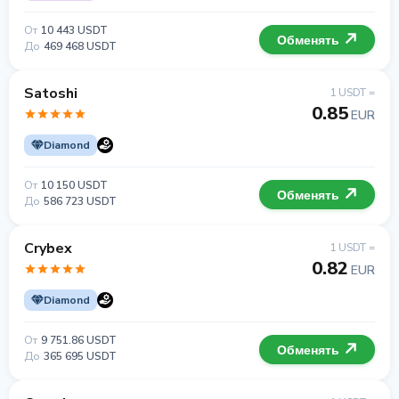
От
10 443 USDT
Обменять
До
469 468 USDT
Satoshi
1 USDT =
0.85
EUR
Diamond
От
10 150 USDT
Обменять
До
586 723 USDT
Crybex
1 USDT =
0.82
EUR
Diamond
От
9 751.86 USDT
Обменять
До
365 695 USDT