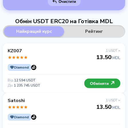
Очистити
Обмін USDT ERC20 на Готівка MDL
Найкращий курс
Рейтинг
KZ007
1 USDT =
13.50
MDL
Diamond
Від
12 594 USDT
Обміняти
До
1 235 745 USDT
Satoshi
1 USDT =
13.50
MDL
Diamond