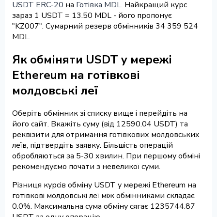
USDT ERC-20
на
Готівка MDL
. Найкращий курс
зараз 1 USDT = 13.50 MDL - його пропонує
"KZ007". Сумарний резерв обмінників 34 359 524
MDL.
Як обміняти USDT у мережі
Ethereum на готівкові
молдовські леї
Оберіть обмінник зі списку вище і перейдіть на
його сайт. Вкажіть суму (від 12590.04 USDT) та
реквізити для отримання готівкових молдовських
леїв, підтвердіть заявку. Більшість операцій
обробляються за 5-30 хвилин. При першому обміні
рекомендуємо почати з невеликої суми.
Різниця курсів обміну USDT у мережі Ethereum на
готівкові молдовські леї між обмінниками складає
0.0%. Максимальна сума обміну сягає 1235744.87
USDT за одну операцію.