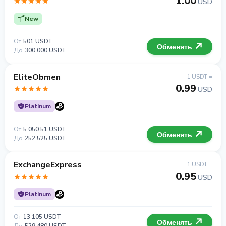
1.00
USD
New
От
501 USDT
Обменять
До
300 000 USDT
EliteObmen
1 USDT =
0.99
USD
Platinum
От
5 050.51 USDT
Обменять
До
252 525 USDT
ExchangeExpress
1 USDT =
0.95
USD
Platinum
От
13 105 USDT
Обменять