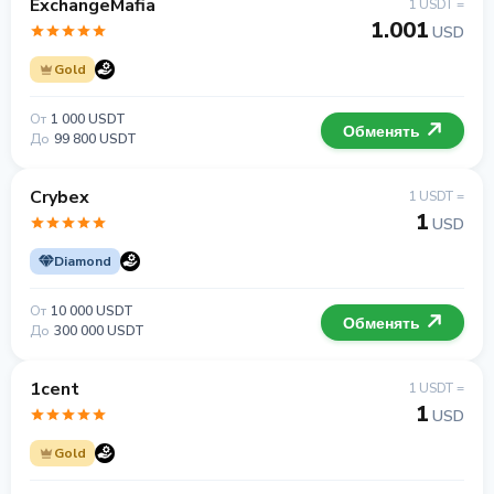
ExchangeMafia
1 USDT =
1.001
USD
Gold
От
1 000 USDT
Обменять
До
99 800 USDT
Crybex
1 USDT =
1
USD
Diamond
От
10 000 USDT
Обменять
До
300 000 USDT
1cent
1 USDT =
1
USD
Gold