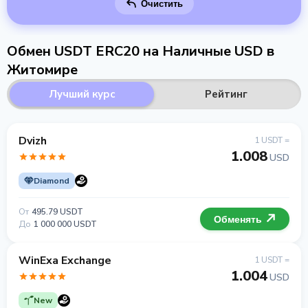
Очистить
Обмен USDT ERC20 на Наличные USD в
Житомире
Лучший курс
Рейтинг
Dvizh
1 USDT =
1.008
USD
Diamond
От
495.79 USDT
Обменять
До
1 000 000 USDT
WinExa Exchange
1 USDT =
1.004
USD
New