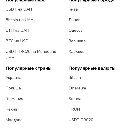
Популярные пары
Популярные города
USDT на UAH
Киев
Bitcoin на UAH
Львов
ETH на UAH
Одесса
BTC на USD
Варшава
USDT TRC20 на Монобанк
Харьков
UAH
Популярные страны
Популярные валюты
Украина
Bitcoin
Польша
Ethereum
Германия
Solana
Чехия
TRON
Молдова
USDT TRC20