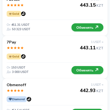
443.15
KZT
Gold
От
451.31 USDT
Обменять
До
50 323 USDT
7Pay
1 USDT =
443.11
KZT
Gold
От
150 USDT
Обменять
До
3 000 USDT
Obmenoff
1 USDT =
442.93
KZT
Diamond