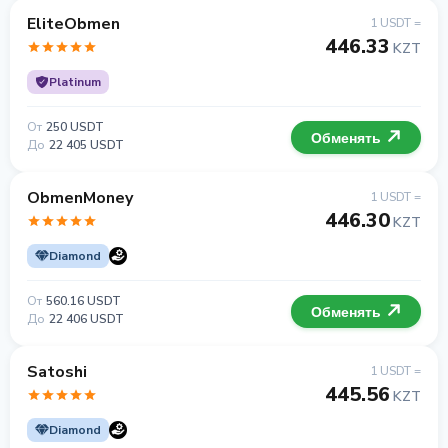
EliteObmen
1 USDT =
446.33
KZT
Platinum
От
250 USDT
Обменять
До
22 405 USDT
ObmenMoney
1 USDT =
446.30
KZT
Diamond
От
560.16 USDT
Обменять
До
22 406 USDT
Satoshi
1 USDT =
445.56
KZT
Diamond