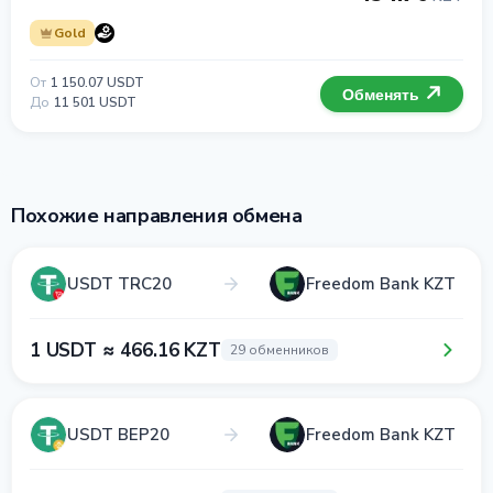
Gold
От
1 150.07 USDT
Обменять
До
11 501 USDT
Похожие направления обмена
USDT TRC20
Freedom Bank KZT
1 USDT ≈ 466.16 KZT
29 обменников
USDT BEP20
Freedom Bank KZT