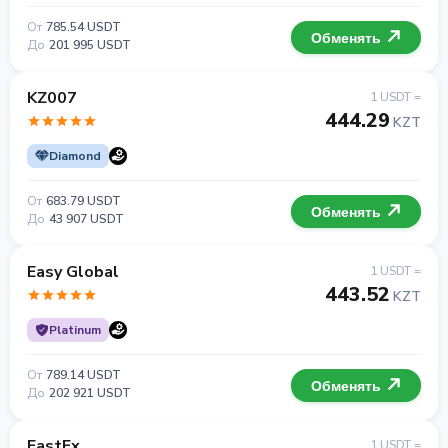
От
785.54 USDT
Обменять
До
201 995 USDT
KZ007
1 USDT =
444.29
KZT
Diamond
От
683.79 USDT
Обменять
До
43 907 USDT
Easy Global
1 USDT =
443.52
KZT
Platinum
От
789.14 USDT
Обменять
До
202 921 USDT
FastEx
1 USDT =