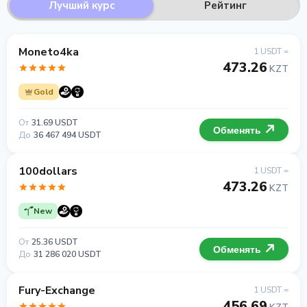
Лучший курс
Рейтинг
Moneto4ka
1 USDT =
473.26
KZT
Gold
От
31.69 USDT
Обменять
До
36 467 494 USDT
100dollars
1 USDT =
473.26
KZT
New
От
25.36 USDT
Обменять
До
31 286 020 USDT
Fury-Exchange
1 USDT =
456.69