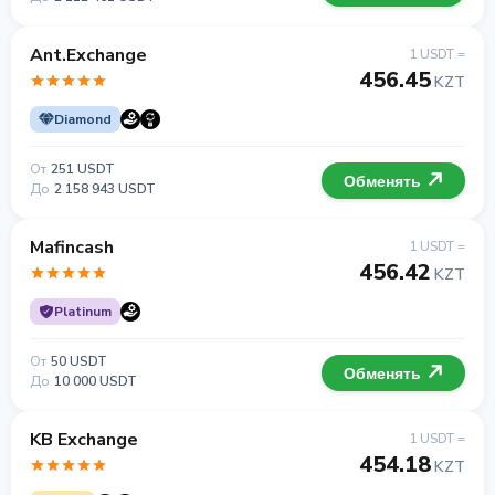
Ant.Exchange
1 USDT =
456.45
KZT
Diamond
От
251 USDT
Обменять
До
2 158 943 USDT
Mafincash
1 USDT =
456.42
KZT
Platinum
От
50 USDT
Обменять
До
10 000 USDT
KB Exchange
1 USDT =
454.18
KZT