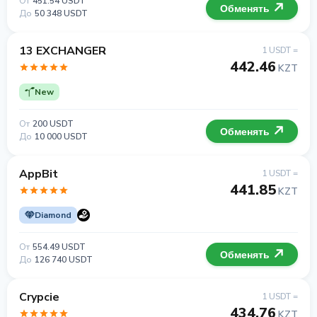
От
451.54 USDT
Обменять
До
50 348 USDT
13 EXCHANGER
1 USDT =
442.46
KZT
New
От
200 USDT
Обменять
До
10 000 USDT
AppBit
1 USDT =
441.85
KZT
Diamond
От
554.49 USDT
Обменять
До
126 740 USDT
Crypcie
1 USDT =
434.76
KZT