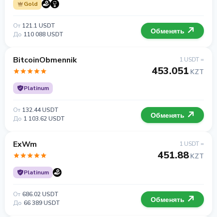
Gold
От
121.1 USDT
Обменять
До
110 088 USDT
BitcoinObmennik
1 USDT =
453.051
KZT
Platinum
От
132.44 USDT
Обменять
До
1 103.62 USDT
ExWm
1 USDT =
451.88
KZT
Platinum
От
686.02 USDT
Обменять
До
66 389 USDT