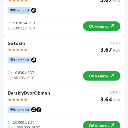
3.67
PLN
Diamond
От
9 820.54 USDT
Обменять
До
109 117 USDT
Satoshi
1 USDT =
3.67
PLN
Diamond
От
10 830 USDT
Обменять
До
55 795 USDT
BarskiyDvorObmen
1 USDT =
3.64
PLN
Diamond
От
10 000 USDT
Обменять
До
1 000 000 USDT