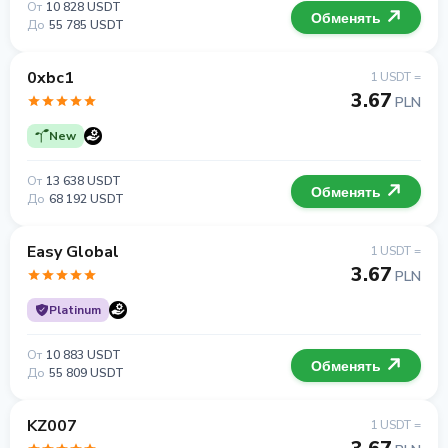
От
10 828 USDT
Обменять
До
55 785 USDT
0xbc1
1 USDT =
3.67
PLN
New
От
13 638 USDT
Обменять
До
68 192 USDT
Easy Global
1 USDT =
3.67
PLN
Platinum
От
10 883 USDT
Обменять
До
55 809 USDT
KZ007
1 USDT =