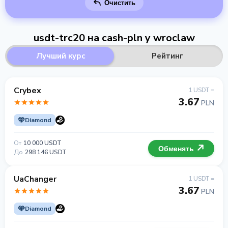
Очистить
usdt-trc20 на cash-pln у wroclaw
Лучший курс
Рейтинг
Crybex
1 USDT =
3.67
PLN
Diamond
От
10 000 USDT
Обменять
До
298 146 USDT
UaChanger
1 USDT =
3.67
PLN
Diamond