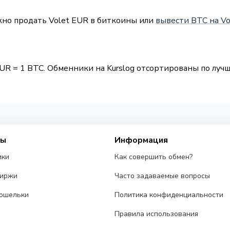
жно продать Volet EUR в биткоины или
вывести BTC на Vo
n
UR = 1 BTC. Обменники на Kurslog отсортированы по лучш
сы
Информация
ики
Как совершить обмен?
биржи
Часто задаваемые вопросы
ошельки
Политика конфиденциальности
Правила использования