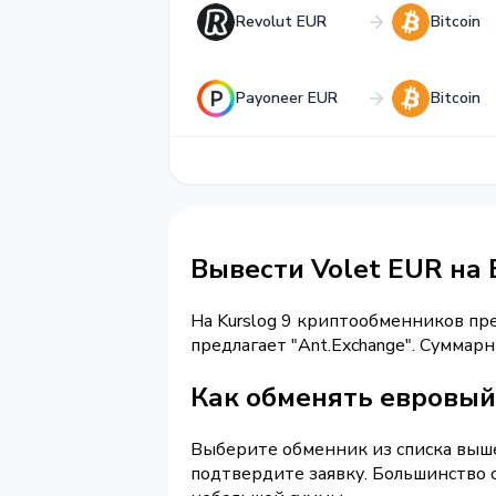
Revolut EUR
Bitcoin
Payoneer EUR
Bitcoin
Вывести Volet EUR на B
На Kurslog 9 криптообменников п
предлагает "Ant.Exchange". Суммар
Как обменять евровый V
Выберите обменник из списка выше 
подтвердите заявку. Большинство 