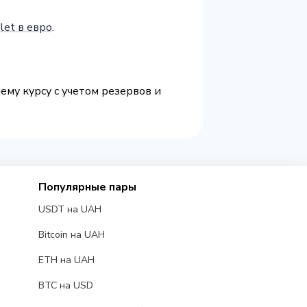
let в евро
.
ему курсу с учетом резервов и
Популярные пары
USDT на UAH
Bitcoin на UAH
ETH на UAH
BTC на USD