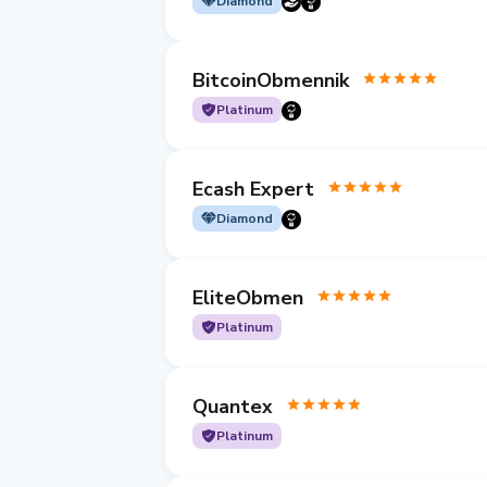
Diamond
BitcoinObmennik
Platinum
Ecash Expert
Diamond
EliteObmen
Platinum
Quantex
Platinum