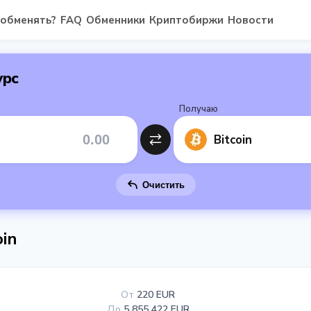
 обменять?
FAQ
Обменники
Криптобиржи
Новости
урс
Получаю
Bitcoin
Очистить
oin
От
220 EUR
До
5 855 422 EUR