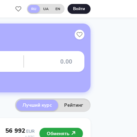
RU
UA
EN
Войти
Лучший курс
Рейтинг
56 992
EUR
Обменять