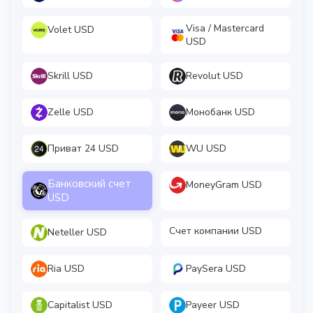
Visa / Mastercard
Volet USD
USD
Skrill USD
Revolut USD
Zelle USD
Монобанк USD
Приват 24 USD
WU USD
Банковский счет
MoneyGram USD
USD
Счет компании USD
Neteller USD
Ria USD
PaySera USD
Capitalist USD
Payeer USD