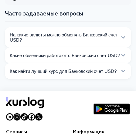
Часто задаваемые вопросы
На какие валюты можно обменять Банковский счет
USD?
На Kurslog доступно 142 направлений обмена
Какие обменники работают с Банковский счет USD?
Банковский счет USD. Выберите нужное
направление из списка на этой странице.
Сейчас 23 обменников на Kurslog поддерживают
Как найти лучший курс для Банковский счет USD?
операции с Банковский счет USD.
Сравните курсы обмена Банковский счет USD от
разных обменников на этой странице. Курсы
обновляются в реальном времени.
Сервисы
Информация