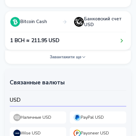
Банковский счет
Bitcoin Cash
USD
1​ BCH ≈ 2​1​1​.9​5​ USD
Завантажити ще
Связанные валюты
USD
Наличные USD
PayPal USD
Wise USD
Payoneer USD