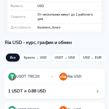
Валюта
USD
От нескольких минут до 1 рабочего
Скорость
дня
Доступность
business_hours
Ria USD - курс, график и обмен
Все
Крипта → USD
USDT → USD
USD → EUR
USDT TRC20
Ria USD
1​ USDT ≈ 0​.8​8​ USD