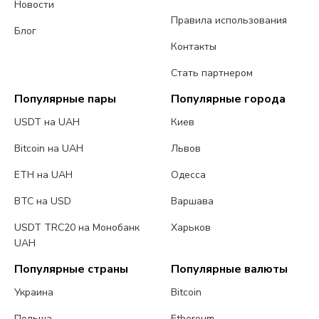
Новости
Правила использования
Блог
Контакты
Стать партнером
Популярные пары
Популярные города
USDT на UAH
Киев
Bitcoin на UAH
Львов
ETH на UAH
Одесса
BTC на USD
Варшава
USDT TRC20 на Монобанк
Харьков
UAH
Популярные страны
Популярные валюты
Украина
Bitcoin
Польша
Ethereum