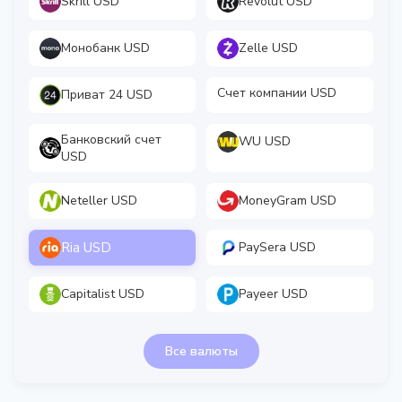
Skrill USD
Revolut USD
Монобанк USD
Zelle USD
Счет компании USD
Приват 24 USD
Банковский счет
WU USD
USD
Neteller USD
MoneyGram USD
Ria USD
PaySera USD
Capitalist USD
Payeer USD
Все валюты