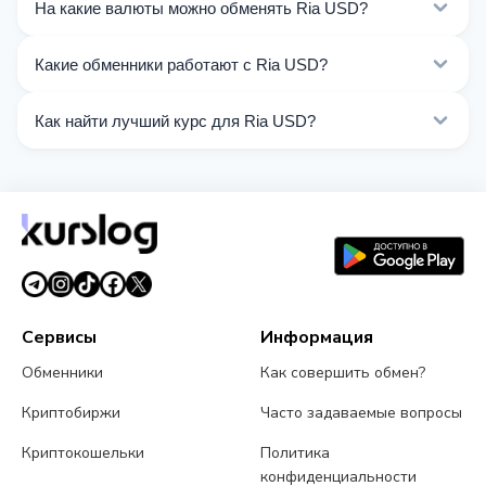
На какие валюты можно обменять Ria USD?
На Kurslog доступно 146 направлений обмена Ria
Какие обменники работают с Ria USD?
USD. Выберите нужное направление из списка на
этой странице.
Сейчас 11 обменников на Kurslog поддерживают
Как найти лучший курс для Ria USD?
операции с Ria USD.
Сравните курсы обмена Ria USD от разных
обменников на этой странице. Курсы обновляются в
реальном времени.
Сервисы
Информация
Обменники
Как совершить обмен?
Криптобиржи
Часто задаваемые вопросы
Криптокошельки
Политика
конфиденциальности