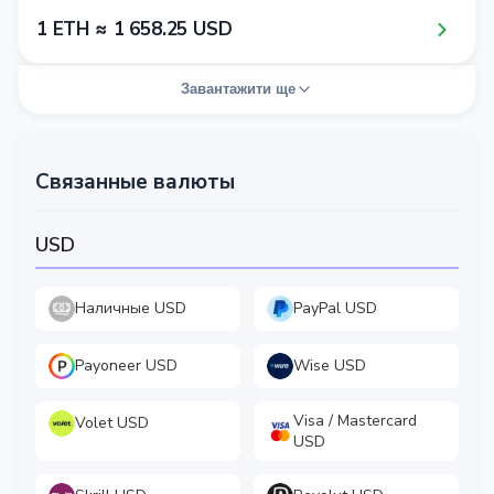
1​ ETH ≈ 1​ 6​5​8​.2​5​ USD
Завантажити ще
Связанные валюты
USD
Наличные USD
PayPal USD
Payoneer USD
Wise USD
Visa / Mastercard
Volet USD
USD