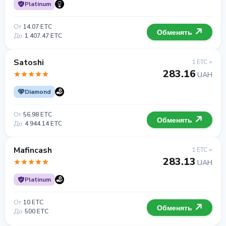
Platinum
От
14.07 ETC
Обменять
До
1 407.47 ETC
Satoshi
1 ETC =
283.16
UAH
Diamond
От
56.98 ETC
Обменять
До
4 944.14 ETC
Mafincash
1 ETC =
283.13
UAH
Platinum
От
10 ETC
Обменять
До
500 ETC