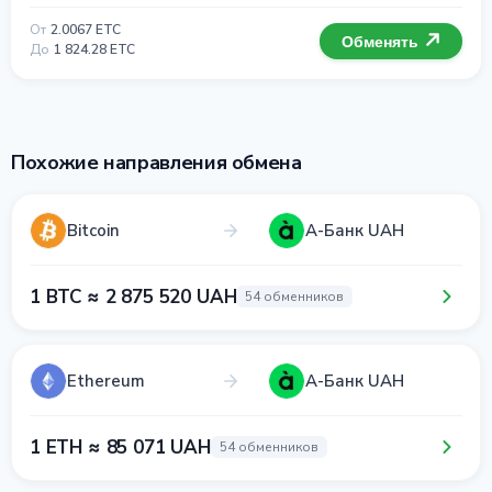
От
2.0067 ETC
Обменять
До
1 824.28 ETC
Похожие направления обмена
Bitcoin
А-Банк UAH
1 BTC ≈ 2 875 520 UAH
54 обменников
Ethereum
А-Банк UAH
1 ETH ≈ 85 071 UAH
54 обменников