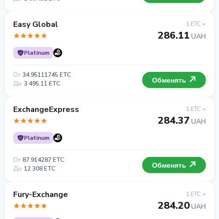
Easy Global
1 ETC =
286.11
UAH
Platinum
От
34.95111745 ETC
Обменять
До
3 495.11 ETC
ExchangeExpress
1 ETC =
284.37
UAH
Platinum
От
87.914287 ETC
Обменять
До
12 308 ETC
Fury-Exchange
1 ETC =
284.20
UAH