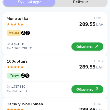
Лучший курс
Рейтинг
Moneto4ka
1 ETC =
289.55
UAH
Gold
От
3.454 ETC
Обменять
До
1 367 126 ETC
100dollars
1 ETC =
289.55
UAH
New
От
1.727 ETC
Обменять
До
761 376 ETC
BarskiyDvorObmen
1 ETC =
289.36