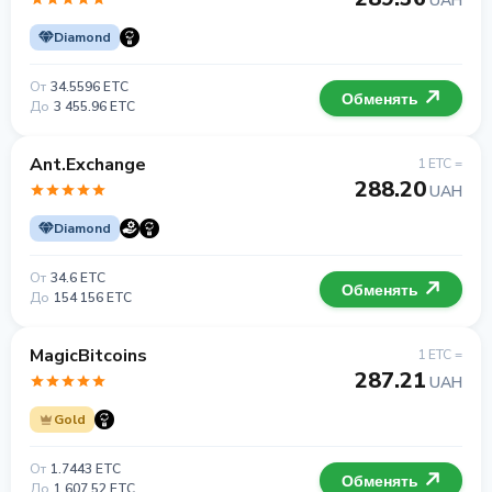
UAH
Diamond
От
34.5596 ETC
Обменять
До
3 455.96 ETC
Ant.Exchange
1 ETC =
288.20
UAH
Diamond
От
34.6 ETC
Обменять
До
154 156 ETC
MagicBitcoins
1 ETC =
287.21
UAH
Gold
От
1.7443 ETC
Обменять
До
1 607.52 ETC