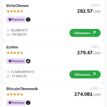
EliteObmen
1 ETC =
282.57
UAH
Platinum
От
30.2663 ETC
Обменять
До
707.80 ETC
ExWm
1 ETC =
279.47
UAH
Platinum
От
71.56314874 ETC
Обменять
До
71 563 ETC
BitcoinObmennik
1 ETC =
274.081
UAH
Platinum