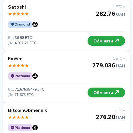
Satoshi
1 ETC =
282.76
UAH
Diamond
Від
56.98 ETC
Обміняти
До
4 951.21 ETC
ExWm
1 ETC =
279.036
UAH
Platinum
Від
71.67535479 ETC
Обміняти
До
71 675 ETC
BitcoinObmennik
1 ETC =
276.20
UAH
Platinum