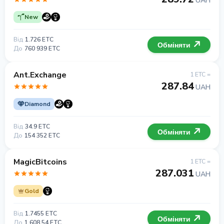
UAH
New
Від
1.726 ETC
Обміняти
До
760 939 ETC
Ant.Exchange
1 ETC =
287.84
UAH
Diamond
Від
34.9 ETC
Обміняти
До
154 352 ETC
MagicBitcoins
1 ETC =
287.031
UAH
Gold
Від
1.7455 ETC
Обміняти
До
1 608.54 ETC