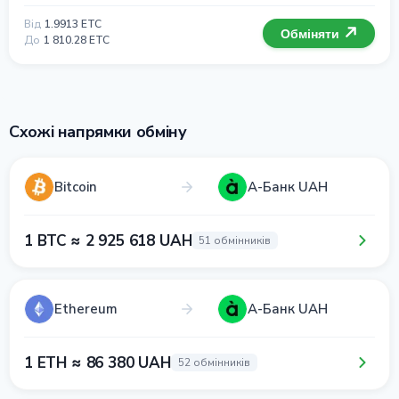
Від
1.9913 ETC
Обміняти
До
1 810.28 ETC
Схожі напрямки обміну
Bitcoin
А-Банк UAH
1 BTC ≈ 2 925 618 UAH
51 обмінників
Ethereum
А-Банк UAH
1 ETH ≈ 86 380 UAH
52 обмінників