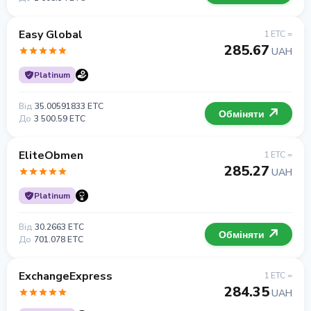
Easy Global
1 ETC =
285.67
UAH
Platinum
Від
35.00591833 ETC
Обміняти
До
3 500.59 ETC
EliteObmen
1 ETC =
285.27
UAH
Platinum
Від
30.2663 ETC
Обміняти
До
701.078 ETC
ExchangeExpress
1 ETC =
284.35
UAH