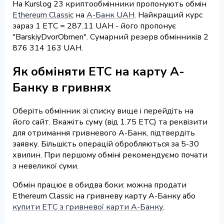
На Kurslog 23 криптообмінники пропонують обмін
Ethereum Classic
на
А-Банк UAH
. Найкращий курс
зараз 1 ETC = 287.11 UAH - його пропонує
"BarskiyDvorObmen". Сумарний резерв обмінників 2
876 314 163 UAH.
Як обміняти ETC на карту А-
Банку в гривнях
Оберіть обмінник зі списку вище і перейдіть на
його сайт. Вкажіть суму (від 1.75 ETC) та реквізити
для отримання гривневого А-Банк, підтвердіть
заявку. Більшість операцій обробляються за 5-30
хвилин. При першому обміні рекомендуємо почати
з невеликої суми.
Обмін працює в обидва боки: можна продати
Ethereum Classic на гривневу карту А-Банку або
купити ETC з гривневої карти А-Банку
.