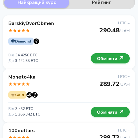
Найкращий курс
Рейтинг
BarskiyDvorObmen
1 ETC =
290.48
UAH
Diamond
Від
34.4256 ETC
Обміняти
До
3 442.55 ETC
Moneto4ka
1 ETC =
289.72
UAH
Gold
Від
3.452 ETC
Обміняти
До
1 366 342 ETC
100dollars
1 ETC =
289.72