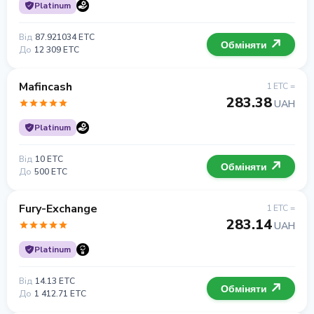
Platinum
Від
87.921034 ETC
Обміняти
До
12 309 ETC
Mafincash
1 ETC =
283.38
UAH
Platinum
Від
10 ETC
Обміняти
До
500 ETC
Fury-Exchange
1 ETC =
283.14
UAH
Platinum
Від
14.13 ETC
Обміняти
До
1 412.71 ETC