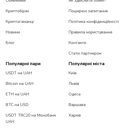
Обмінники
Як здійснити обмін?
Криптобіржі
Поширені запитання
Криптогаманці
Політика конфіденційності
Новини
Правила користування
Блог
Контакти
Стати партнером
Популярні пари
Популярні міста
USDT на UAH
Київ
Bitcoin на UAH
Львів
ETH на UAH
Одеса
BTC на USD
Варшава
USDT TRC20 на Монобанк
Харків
UAH