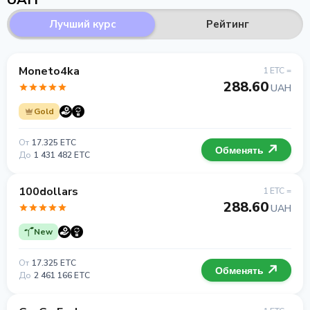
Лучший курс
Рейтинг
Moneto4ka
1 ETC =
288.60
UAH
Gold
От
17.325 ETC
Обменять
До
1 431 482 ETC
100dollars
1 ETC =
288.60
UAH
New
От
17.325 ETC
Обменять
До
2 461 166 ETC