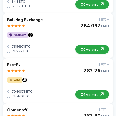
От
34.8 ETC
Обменять
До
231 780 ETC
Bulldog Exchange
1 ETC =
284.097
UAH
Platinum
От
76.5697 ETC
Обменять
До
459.42 ETC
FastEx
1 ETC =
283.26
UAH
Gold
От
70.60675 ETC
Обменять
До
45 440 ETC
Obmenoff
1 ETC =
282.90