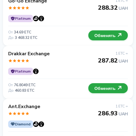
Go-Go Exchange
1 ETC =
288.32
UAH
Platinum
От
34.69 ETC
Обменять
До
3 468.32 ETC
Drakkar Exchange
1 ETC =
287.82
UAH
Platinum
От
76.8049 ETC
Обменять
До
460.83 ETC
Ant.Exchange
1 ETC =
286.93
UAH
Diamond