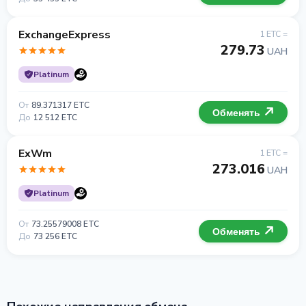
ExchangeExpress
1 ETC =
279.73
UAH
Platinum
От
89.371317 ETC
Обменять
До
12 512 ETC
ExWm
1 ETC =
273.016
UAH
Platinum
От
73.25579008 ETC
Обменять
До
73 256 ETC