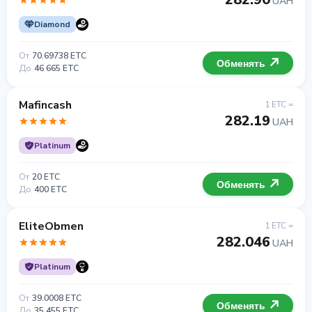
UAH
Diamond
От
70.69738 ETC
Обменять
До
46 665 ETC
Mafincash
1 ETC =
282.19
UAH
Platinum
От
20 ETC
Обменять
До
400 ETC
EliteObmen
1 ETC =
282.046
UAH
Platinum
От
39.0008 ETC
Обменять
До
35 455 ETC