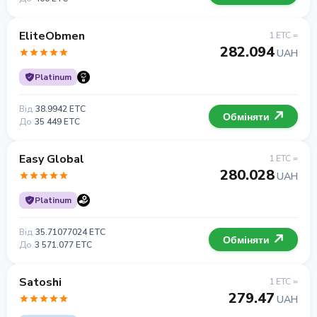
EliteObmen
1 ETC =
282.094
UAH
Platinum
Від
38.9942 ETC
Обміняти
До
35 449 ETC
Easy Global
1 ETC =
280.028
UAH
Platinum
Від
35.71077024 ETC
Обміняти
До
3 571.077 ETC
Satoshi
1 ETC =
279.47
UAH