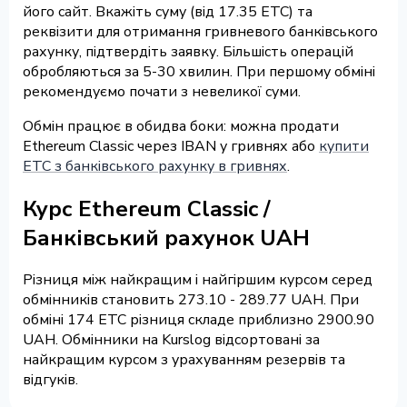
його сайт. Вкажіть суму (від 17.35 ETC) та
реквізити для отримання гривневого банківського
рахунку, підтвердіть заявку. Більшість операцій
обробляються за 5-30 хвилин. При першому обміні
рекомендуємо почати з невеликої суми.
Обмін працює в обидва боки: можна продати
Ethereum Classic через IBAN у гривнях або
купити
ETC з банківського рахунку в гривнях
.
Курс Ethereum Classic /
Банківський рахунок UAH
Різниця між найкращим і найгіршим курсом серед
обмінників становить 273.10 - 289.77 UAH. При
обміні 174 ETC різниця складе приблизно 2900.90
UAH. Обмінники на Kurslog відсортовані за
найкращим курсом з урахуванням резервів та
відгуків.