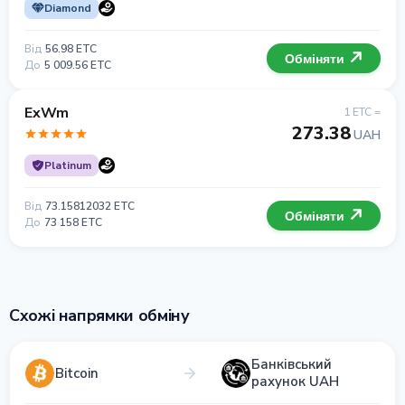
Diamond
Від
56.98 ETC
Обміняти
До
5 009.56 ETC
ExWm
1 ETC =
273.38
UAH
Platinum
Від
73.15812032 ETC
Обміняти
До
73 158 ETC
Схожі напрямки обміну
Банківський
Bitcoin
рахунок UAH