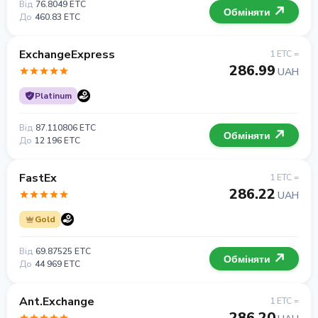
Від
76.8049 ETC
Обміняти
До
460.83 ETC
ExchangeExpress
1 ETC =
286.99
UAH
Platinum
Від
87.110806 ETC
Обміняти
До
12 196 ETC
FastEx
1 ETC =
286.22
UAH
Gold
Від
69.87525 ETC
Обміняти
До
44 969 ETC
Ant.Exchange
1 ETC =
286.20