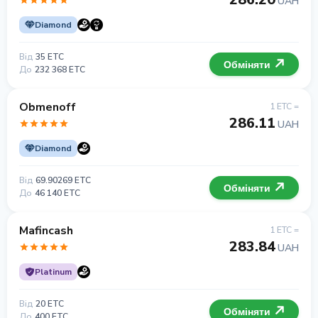
UAH
Diamond
Від
35 ETC
Обміняти
До
232 368 ETC
Obmenoff
1 ETC =
286.11
UAH
Diamond
Від
69.90269 ETC
Обміняти
До
46 140 ETC
Mafincash
1 ETC =
283.84
UAH
Platinum
Від
20 ETC
Обміняти
До
400 ETC