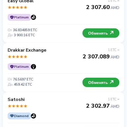
Easy Global
1 ETC =
2 307.60
AMD
Platinum
От
36.834859 ETC
Обменять
До
3 900.16 ETC
Drakkar Exchange
1 ETC =
2 307.089
AMD
Platinum
От
76.5697 ETC
Обменять
До
459.42 ETC
Satoshi
1 ETC =
2 302.97
AMD
Diamond