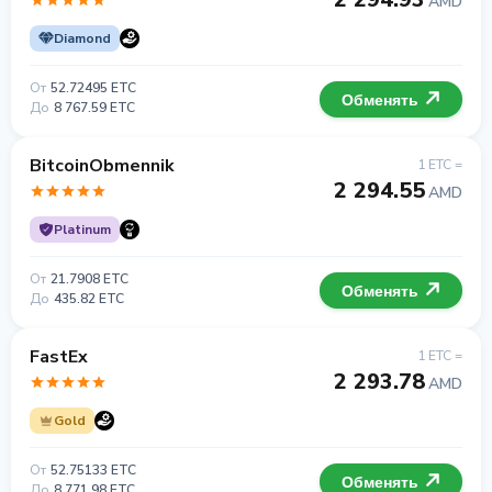
AMD
Diamond
От
52.72495 ETC
Обменять
До
8 767.59 ETC
BitcoinObmennik
1 ETC =
2 294.55
AMD
Platinum
От
21.7908 ETC
Обменять
До
435.82 ETC
FastEx
1 ETC =
2 293.78
AMD
Gold
От
52.75133 ETC
Обменять
До
8 771.98 ETC