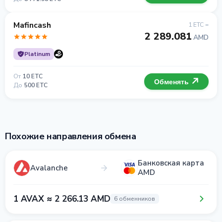
Mafincash
1 ETC =
2 289.081
AMD
Platinum
От
10 ETC
Обменять
До
500 ETC
Похожие направления обмена
Банковская карта
Avalanche
AMD
1 AVAX ≈ 2 266.13 AMD
6 обменников