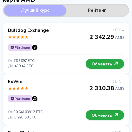
Лучший курс
Рейтинг
Bulldog Exchange
1 ETC =
2 342.29
AMD
Platinum
От
76.5697 ETC
Обменять
До
459.42 ETC
ExWm
1 ETC =
2 310.38
AMD
Platinum
От
50.64103912 ETC
Обменять
До
5 995.68 ETC