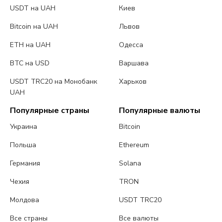
USDT на UAH
Киев
Bitcoin на UAH
Львов
ETH на UAH
Одесса
BTC на USD
Варшава
USDT TRC20 на Монобанк
Харьков
UAH
Популярные страны
Популярные валюты
Украина
Bitcoin
Польша
Ethereum
Германия
Solana
Чехия
TRON
Молдова
USDT TRC20
Все страны
Все валюты