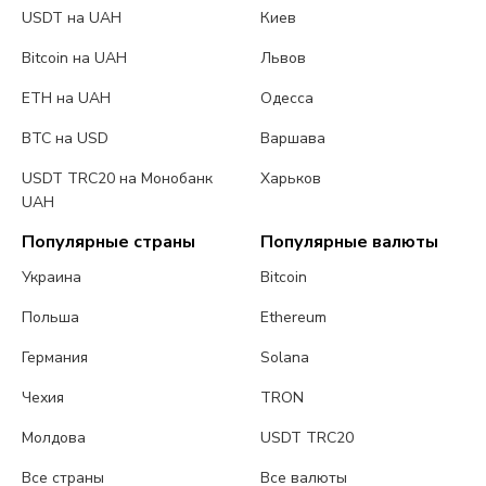
USDT на UAH
Киев
Bitcoin на UAH
Львов
ETH на UAH
Одесса
BTC на USD
Варшава
USDT TRC20 на Монобанк
Харьков
UAH
Популярные страны
Популярные валюты
Украина
Bitcoin
Польша
Ethereum
Германия
Solana
Чехия
TRON
Молдова
USDT TRC20
Все страны
Все валюты