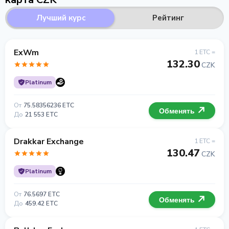
Лучший курс
Рейтинг
ExWm
1 ETC =
132.30
CZK
Platinum
От
75.58356236 ETC
Обменять
До
21 553 ETC
Drakkar Exchange
1 ETC =
130.47
CZK
Platinum
От
76.5697 ETC
Обменять
До
459.42 ETC