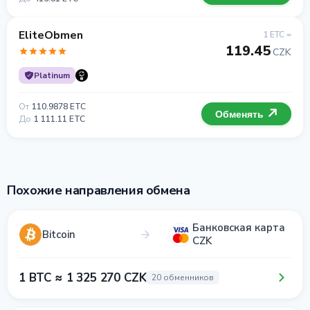
EliteObmen
1 ETC =
119.45
CZK
Platinum
От
110.9878 ETC
Обменять
До
1 111.11 ETC
Похожие направления обмена
Банковская карта
Bitcoin
CZK
1 BTC ≈ 1 325 270 CZK
20 обменников