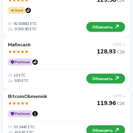
CZK
Gold
От
92.60882 ETC
Обменять
До
9 030.90 ETC
Mafincash
1 ETC =
128.93
CZK
Platinum
От
10 ETC
Обменять
До
500 ETC
BitcoinObmennik
1 ETC =
119.96
CZK
Platinum
От
33.3445 ETC
Обменять
До
416.81 ETC