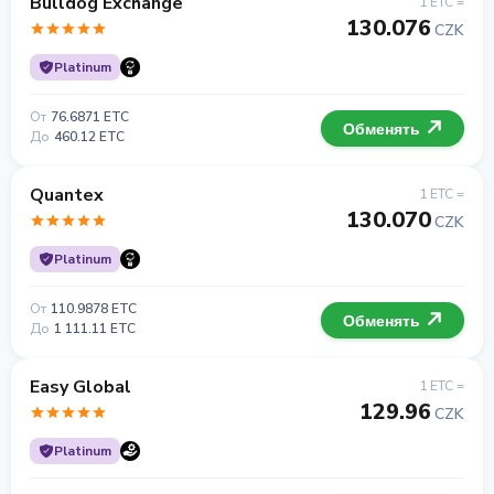
Bulldog Exchange
1 ETC =
130.076
CZK
Platinum
От
76.6871 ETC
Обменять
До
460.12 ETC
Quantex
1 ETC =
130.070
CZK
Platinum
От
110.9878 ETC
Обменять
До
1 111.11 ETC
Easy Global
1 ETC =
129.96
CZK
Platinum