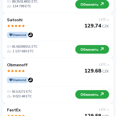
От
88.35014831 ETC
Обменять
До
134 799 ETC
Satoshi
1 ETC =
129.74
CZK
Diamond
От
65.66389151 ETC
Обменять
До
1 137 693 ETC
Obmenoff
1 ETC =
129.68
CZK
Diamond
От
92.53272 ETC
Обменять
До
9 023.48 ETC
FastEx
1 ETC =
129.58