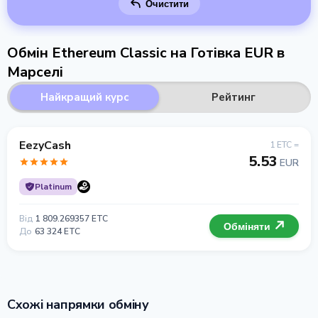
Очистити
Обмін Ethereum Classic на Готівка EUR в
Марселі
Найкращий курс
Рейтинг
EezyCash
1 ETC =
5.53
EUR
Platinum
Від
1 809.269357 ETC
Обміняти
До
63 324 ETC
Схожі напрямки обміну