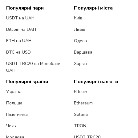
Популярні пари
Популярні міста
USDT на UAH
Київ
Bitcoin на UAH
Львів
ETH на UAH
Одеса
BTC на USD
Варшава
USDT TRC20 на Монобанк
Харків
UAH
Популярні країни
Популярні валюти
Україна
Bitcoin
Польща
Ethereum
Німеччина
Solana
Чехія
TRON
Молдова
USDT TRC20