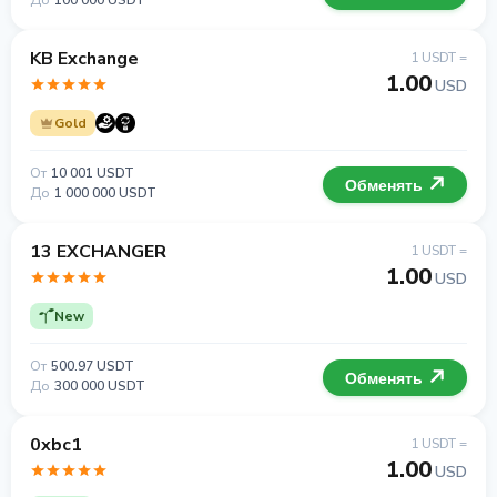
До
100 000 USDT
KB Exchange
1 USDT =
1.00
USD
Gold
От
10 001 USDT
Обменять
До
1 000 000 USDT
13 EXCHANGER
1 USDT =
1.00
USD
New
От
500.97 USDT
Обменять
До
300 000 USDT
0xbc1
1 USDT =
1.00
USD