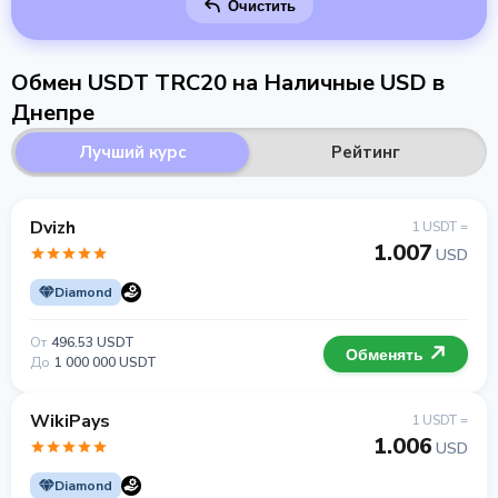
Очистить
Обмен USDT TRC20 на Наличные USD в
Днепре
Лучший курс
Рейтинг
Dvizh
1 USDT =
1.007
USD
Diamond
От
496.53 USDT
Обменять
До
1 000 000 USDT
WikiPays
1 USDT =
1.006
USD
Diamond