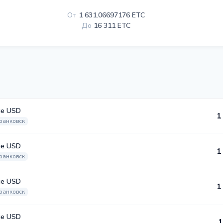
От
1 631.06697176 ETC
До
16 311 ETC
е USD
1
ранковск
е USD
1
ранковск
е USD
1
ранковск
е USD
1