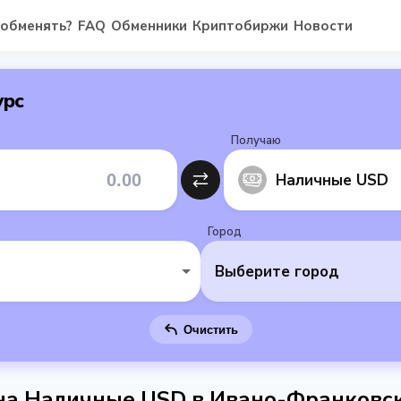
 обменять?
FAQ
Обменники
Криптобиржи
Новости
урс
Получаю
Наличные USD
Город
Выберите город
Очистить
 на Наличные USD в Ивано-Франковс