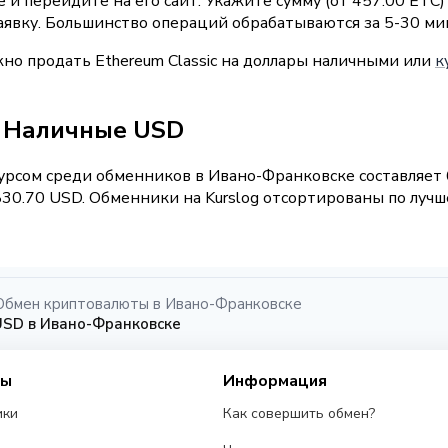
и перейдите на его сайт. Укажите сумму (от 457.00 ETC)
аявку. Большинство операций обрабатываются за 5-30 ми
жно продать Ethereum Classic на доллары наличными или
к
 / Наличные USD
рсом среди обменников в Ивано-Франковске составляет 6
30.70 USD. Обменники на Kurslog отсортированы по лучше
Обмен криптовалюты в Ивано-Франковске
USD в Ивано-Франковске
сы
Информация
ики
Как совершить обмен?