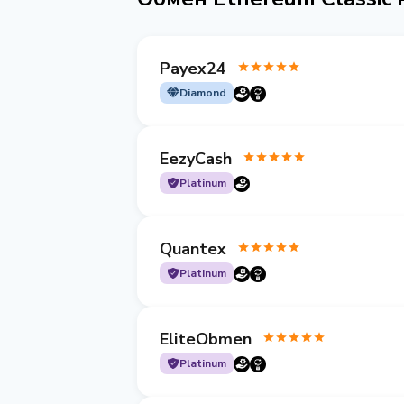
Payex24
Diamond
EezyCash
Platinum
Quantex
Platinum
EliteObmen
Platinum