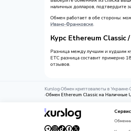
Выберите обменник из списка выше 
наличных долларов, подтвердите з
Обмен работает в обе стороны: мо
Ивано-Франковске
.
Курс Ethereum Classic
Разница между лучшим и худшим ку
ETC разница составит примерно 18
отзывов.
Kurslog
Обмен криптовалюты в Украине
›
›
Обмен Ethereum Classic на Наличные 
›
Серви
Обменн