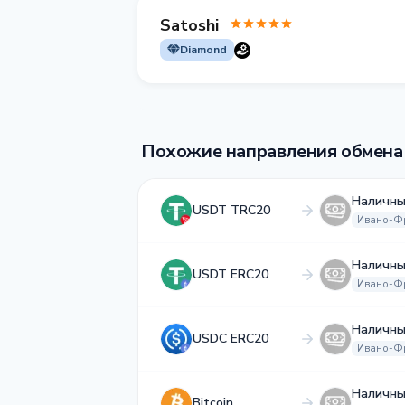
Satoshi
Diamond
Похожие направления обмена
Наличны
USDT TRC20
Ивано-Ф
Наличны
USDT ERC20
Ивано-Ф
Наличны
USDC ERC20
Ивано-Ф
Наличны
Bitcoin