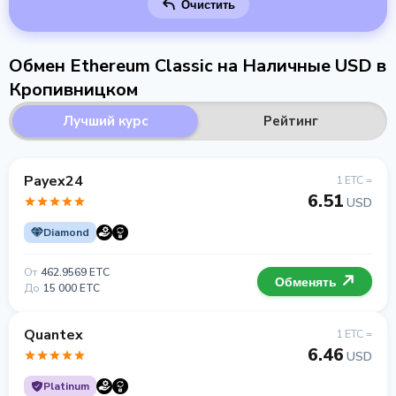
Очистить
Обмен Ethereum Classic на Наличные USD в
Кропивницком
Лучший курс
Рейтинг
Payex24
1 ETC =
6.51
USD
Diamond
От
462.9569 ETC
Обменять
До
15 000 ETC
Quantex
1 ETC =
6.46
USD
Platinum