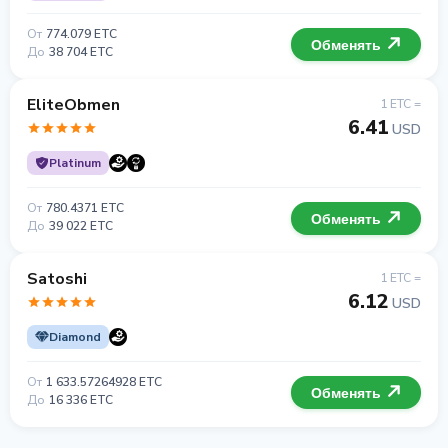
От
774.079 ETC
Обменять
До
38 704 ETC
EliteObmen
1 ETC =
6.41
USD
Platinum
От
780.4371 ETC
Обменять
До
39 022 ETC
Satoshi
1 ETC =
6.12
USD
Diamond
От
1 633.57264928 ETC
Обменять
До
16 336 ETC