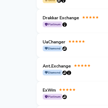
Gold
Drakkar Exchange
Platinum
UaChanger
Diamond
Ant.Exchange
Diamond
ExWm
Platinum