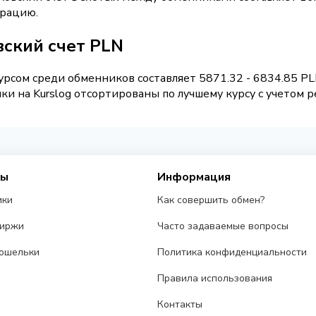
ерацию.
вский счет PLN
рсом среди обменников составляет 5871.32 - 6834.85 P
и на Kurslog отсортированы по лучшему курсу с учетом р
сы
Информация
ики
Как совершить обмен?
биржи
Часто задаваемые вопросы
ошельки
Политика конфиденциальности
Правила использования
Контакты