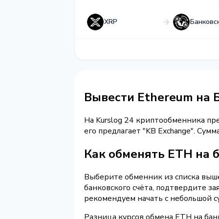
XRP
Банковс
Вывести Ethereum на 
На Kurslog 24 криптообменника п
его предлагает "KB Exchange". Су
Как обменять ETH на б
Выберите обменник из списка выше 
банковского счёта, подтвердите з
рекомендуем начать с небольшой с
Разница курсов обмена ETH на бан