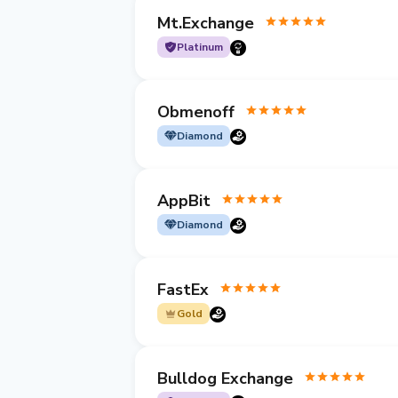
Mt.Exchange
Platinum
Obmenoff
Diamond
AppBit
Diamond
FastEx
Gold
Bulldog Exchange