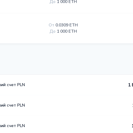
До
1 000 ETH
От
0.0309 ETH
До
1 000 ETH
кий счет PLN
1 
кий счет PLN
кий счет PLN