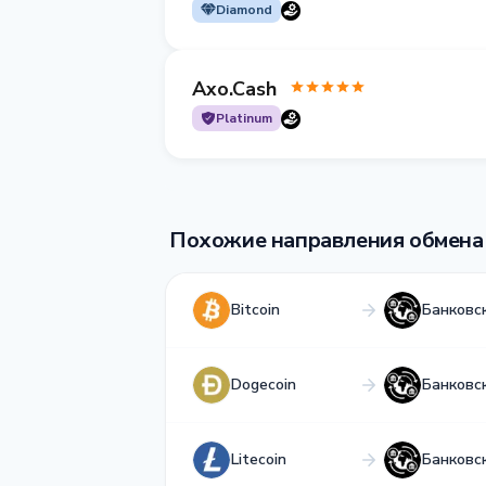
Diamond
Axo.Cash
Platinum
Похожие направления обмена
Bitcoin
Банковс
Dogecoin
Банковс
Litecoin
Банковс