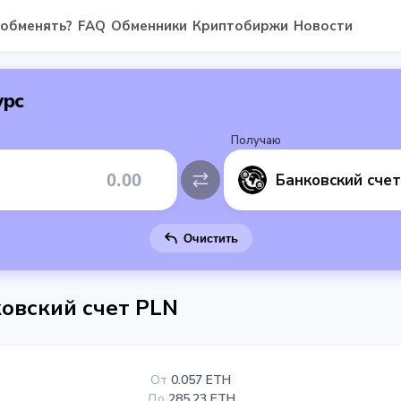
 обменять?
FAQ
Обменники
Криптобиржи
Новости
урс
Получаю
Банковский сче
Очистить
овский счет PLN
От
0.057 ETH
До
285.23 ETH