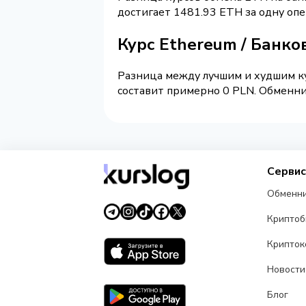
достигает 1481.93 ETH за одну оп
Курс Ethereum / Банко
Разница между лучшим и худшим ку
составит примерно 0 PLN. Обменник
Серви
Обменн
Крипто
Крипток
Новости
Блог