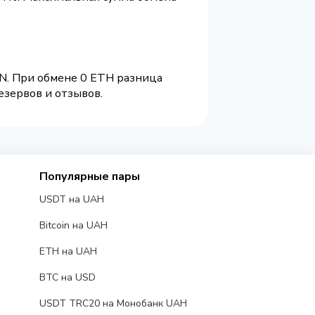
LN. При обмене 0 ETH разница
езервов и отзывов.
Популярные пары
USDT на UAH
Bitcoin на UAH
ETH на UAH
BTC на USD
USDT TRC20 на Монобанк UAH