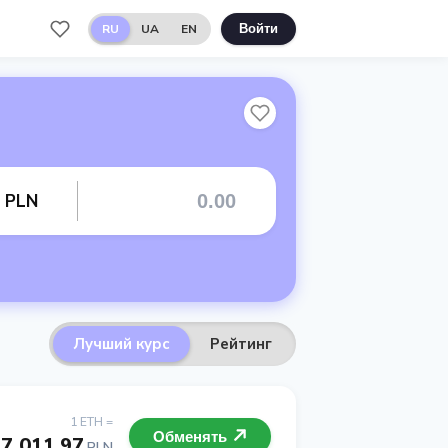
RU
UA
EN
Войти
т PLN
Лучший курс
Рейтинг
1 ETH =
Обменять
7 011.97
PLN