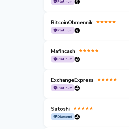
Platinum
BitcoinObmennik
Platinum
Mafincash
Platinum
ExchangeExpress
Platinum
Satoshi
Diamond