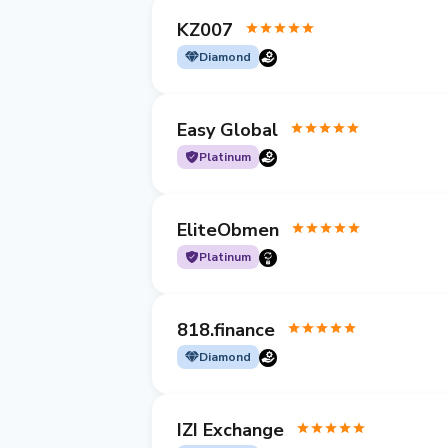
KZ007
Diamond
Easy Global
Platinum
EliteObmen
Platinum
818.finance
Diamond
IZI Exchange