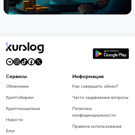
НОВОСТЬ
Trade.xyz вернет деньги трейдерам SK Hynix
после сбоя оракула на Hyperliquid
29 июля 2026 г.
3 мин чтения
Сервисы
Информация
Обменники
Как совершить обмен?
Криптобиржи
Часто задаваемые вопросы
Криптокошельки
Политика
конфиденциальности
Новости
Правила использования
Блог