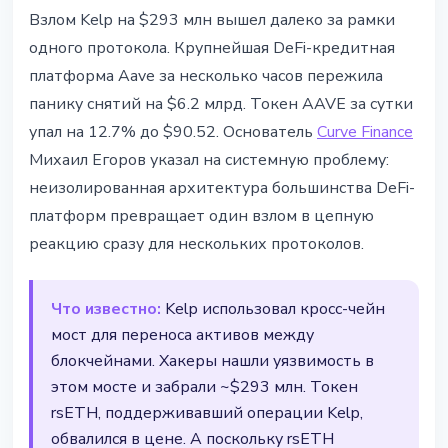
DEFI
Взлом Kelp на $293 млн вышел далеко за рамки
Aave упал на 13%: взлом Kelp
одного протокола. Крупнейшая DeFi-кредитная
вызвал панику снятий на $6.2
платформа Aave за несколько часов пережила
млрд в DeFi
панику снятий на $6.2 млрд. Токен AAVE за сутки
упал на 12.7% до $90.52. Основатель
Curve Finance
19 апреля 2026 г.
3 мин чтения
Михаил Егоров указал на системную проблему:
Наталия Дорофеева
неизолированная архитектура большинства DeFi-
платформ превращает один взлом в цепную
реакцию сразу для нескольких протоколов.
Что известно:
Kelp использовал кросс-чейн
мост для переноса активов между
блокчейнами. Хакеры нашли уязвимость в
этом мосте и забрали ~$293 млн. Токен
rsETH, поддерживавший операции Kelp,
обвалился в цене. А поскольку rsETH