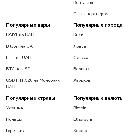
Контакты
Стать партнером
Популярные пары
Популярные города
USDT на UAH
Киев
Bitcoin на UAH
Львов
ETH на UAH
Одесса
BTC на USD
Варшава
USDT TRC20 на Монобанк
Харьков
UAH
Популярные страны
Популярные валюты
Украина
Bitcoin
Польша
Ethereum
Германия
Solana