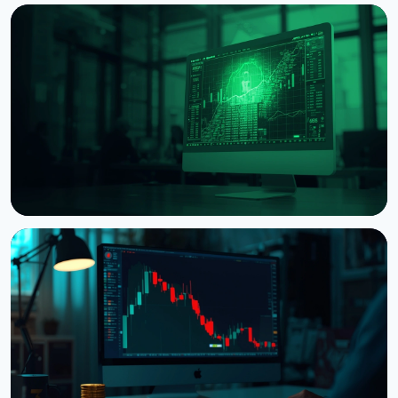
НОВОСТЬ
Токенизированные RWA утроили залог в DeFi до
$7,4 млрд
7 августа 2026 г.
5 мин чтения
НОВОСТЬ
Владельцы XRP могут занимать RLUSD на
Ethereum через новый пул на $280 млн
4 августа 2026 г.
5 мин чтения