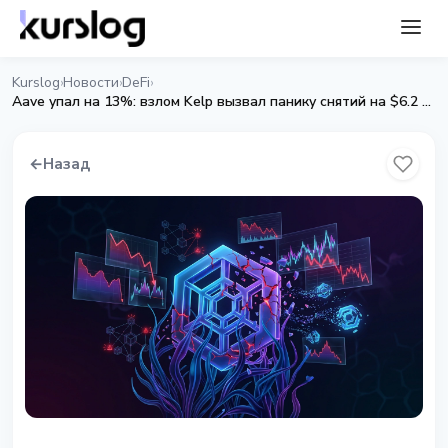
Kurslog
Новости
DeFi
›
›
›
Aave упал на 13%: взлом Kelp вызвал панику снятий на $6.2 млрд
←
Назад