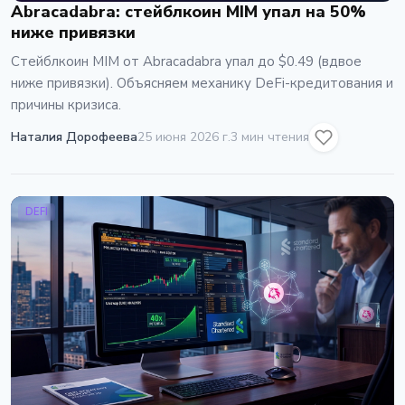
Abracadabra: стейблкоин MIM упал на 50%
ниже привязки
Стейблкоин MIM от Abracadabra упал до $0.49 (вдвое
ниже привязки). Объясняем механику DeFi-кредитования и
причины кризиса.
Наталия Дорофеева
25 июня 2026 г.
3 мин чтения
DEFI