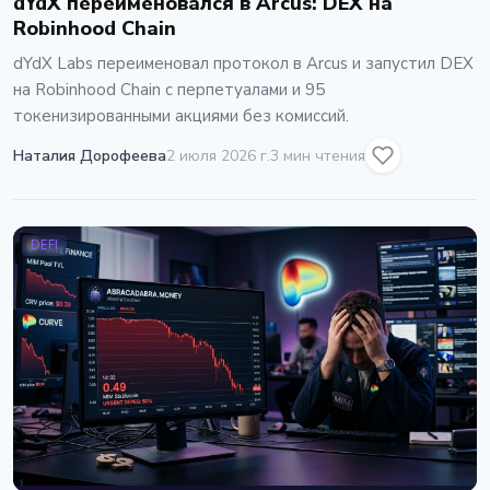
dYdX переименовался в Arcus: DEX на
Robinhood Chain
dYdX Labs переименовал протокол в Arcus и запустил DEX
на Robinhood Chain с перпетуалами и 95
токенизированными акциями без комиссий.
Наталия Дорофеева
2 июля 2026 г.
3 мин чтения
DEFI