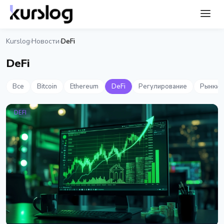
Kurslog
Новости
DeFi
›
›
DeFi
Все
Bitcoin
Ethereum
DeFi
Регулирование
Рынки
DEFI