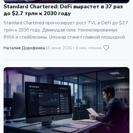
Standard Chartered: DeFi вырастет в 37 раз
до $2.7 трлн к 2030 году
Standard Chartered прогнозирует рост TVL в DeFi до $2.7
трлн к 2030 году. Движущая сила: токенизированные
RWA и стейблкоины. Uniswap станет главной площадкой.
Наталия Дорофеева
16 июня 2026 г.
4 мин чтения
DEFI