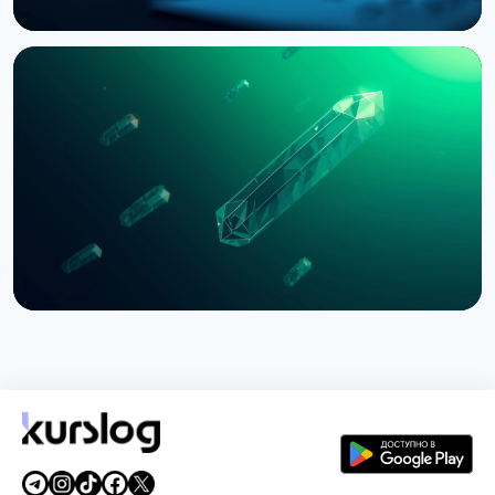
НОВОСТЬ
Bernstein предупреждает об обвале
крипторынка из-за провала CLARITY Act в
Сенате
3 августа 2026 г.
5 мин чтения
НОВОСТЬ
SEC приостановила опционы Nasdaq на биткоин
из-за иска CME
3 августа 2026 г.
4 мин чтения