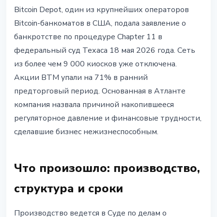
РЕГУЛИРОВАНИЕ
Bitcoin Depot, один из крупнейших операторов
Bitcoin Depot подала на
Bitcoin-банкоматов в США, подала заявление о
банкротство: 9 000 банкоматов
банкротстве по процедуре Chapter 11 в
отключены, акции упали на 71%
федеральный суд Техаса 18 мая 2026 года. Сеть
из более чем 9 000 киосков уже отключена.
18 мая 2026 г.
3 мин чтения
Акции BTM упали на 71% в ранний
Наталия Дорофеева
предторговый период. Основанная в Атланте
компания назвала причиной накопившееся
регуляторное давление и финансовые трудности,
сделавшие бизнес нежизнеспособным.
Что произошло: производство,
структура и сроки
Производство ведется в Суде по делам о