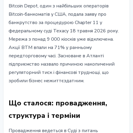
РЕГУЛЮВАННЯ
Bitcoin Depot, один з найбільших операторів
Bitcoin Depot подала на
Bitcoin-банкоматів у США, подала заяву про
банкрутство: 9 000 банкоматів
банкрутство за процедурою Chapter 11 у
відключено, акції впали на 71%
федеральному суді Техасу 18 травня 2026 року.
Мережа з понад 9 000 кіосків уже відключена.
18 травня 2026 р.
3 хв читання
Акції BTM впали на 71% у ранньому
Наталія Дорофєєва
передторговому часі. Засноване в Атланті
підприємство назвало причиною накопичений
регуляторний тиск і фінансові труднощі, що
зробили бізнес нежиттєздатним.
Що сталося: провадження,
структура і терміни
Провадження ведеться в Суді з питань