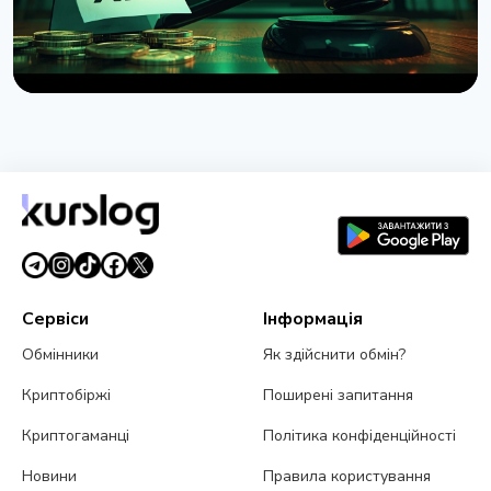
НОВИНА
Сенат США відклав голосування по Clarity Act до
вересня
7 серпня 2026 р.
4 хв читання
Сервіси
Інформація
Обмінники
Як здійснити обмін?
Криптобіржі
Поширені запитання
Криптогаманці
Політика конфіденційності
Новини
Правила користування