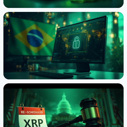
НОВИНА
Фінансовий регулятор Японії просить біржі
запровадити затримки виведення крипти
9 серпня 2026 р.
4 хв читання
НОВИНА
Бразилія запровадила 24-годинну затримку
переказів криптовалюти за кордон
9 серпня 2026 р.
4 хв читання