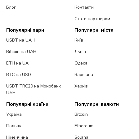
Блог
Контакти
Стати партнером
Популярні пари
Популярні міста
USDT на UAH
Київ
Bitcoin на UAH
Львів
ETH на UAH
Одеса
BTC на USD
Варшава
USDT TRC20 на Монобанк
Харків
UAH
Популярні країни
Популярні валюти
Україна
Bitcoin
Польща
Ethereum
Німеччина
Solana