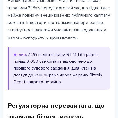
Ринок відреагував різко. Акції BTM на Nasdaq
втратили 71% у передторговий час, що відповідає
майже повному знецінюванню публічного капіталу
компанії. Інвестори, що тримали папери раніше,
стикнуться з важкими умовами відшкодування у
рамках конкурсного провадження.
Вплив:
71% падіння акцій BTM 18 травня,
понад 9 000 банкоматів відключено до
першого судового засідання. Для клієнтів
доступ до кеш-онрамп через мережу Bitcoin
Depot закрито негайно.
Регуляторна перевантага, що
зламала бізнес-модель