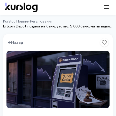
Kurslog
Новини
Регулювання
›
›
›
Bitcoin Depot подала на банкрутство: 9 000 банкоматів відключено, акції впали на 71%
←
Назад