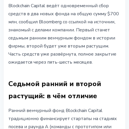
ИНСТИТУЦИИ
Blockchain Capital ведёт одновременный сбор
Blockchain Capital запускает 7-й
средств в два новых фонда на общую сумму $700
фонд: $700 млн в два новых
млн, сообщил Bloomberg со ссылкой на источник,
крипто-проекта
знакомый с делами компании. Первый станет
седьмым ранним венчурным фондом в истории
23 апреля 2026 г.
3 мин чтения
фирмы, второй будет уже вторым растущим.
Наталия Дорофеева
Часть средств уже развёрнута, полное закрытие
ожидается через пять-шесть месяцев.
Седьмой ранний и второй
растущий: в чём отличие
Ранний венчурный фонд Blockchain Capital
традиционно финансирует стартапы на стадиях
посева и раунда A (команды с прототипом или