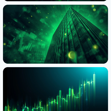
НОВОСТЬ
BNY Mellon запускает стейкинг для
институциональных клиентов вместе с Galaxy
4 августа 2026 г.
4 мин чтения
НОВОСТЬ
BlackRock токенизировал доступ к $311 млрд
денежных фондов Европы через Kinexys
JPMorgan
4 августа 2026 г.
5 мин чтения