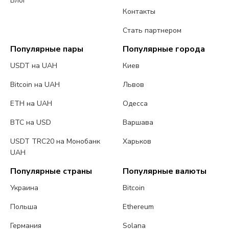
Блог
Контакты
Стать партнером
Популярные пары
Популярные города
USDT на UAH
Киев
Bitcoin на UAH
Львов
ETH на UAH
Одесса
BTC на USD
Варшава
USDT TRC20 на Монобанк
Харьков
UAH
Популярные страны
Популярные валюты
Украина
Bitcoin
Польша
Ethereum
Германия
Solana