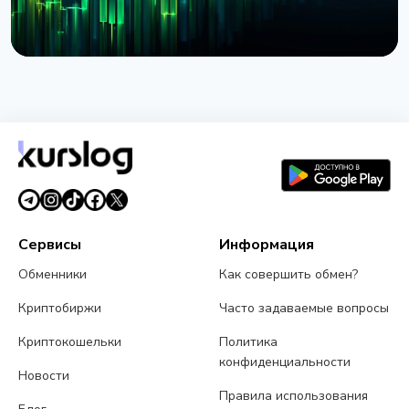
НОВОСТЬ
BlackRock запустил токенизированные фонды
BSTBL и BRSRV для резервов стейблкоинов
3 августа 2026 г.
5 мин чтения
Сервисы
Информация
Обменники
Как совершить обмен?
Криптобиржи
Часто задаваемые вопросы
Криптокошельки
Политика
конфиденциальности
Новости
Правила использования