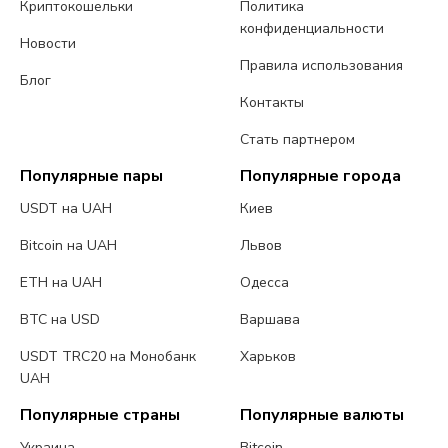
Криптокошельки
Политика
конфиденциальности
Новости
Правила использования
Блог
Контакты
Стать партнером
Популярные пары
Популярные города
USDT на UAH
Киев
Bitcoin на UAH
Львов
ETH на UAH
Одесса
BTC на USD
Варшава
USDT TRC20 на Монобанк
Харьков
UAH
Популярные страны
Популярные валюты
Украина
Bitcoin