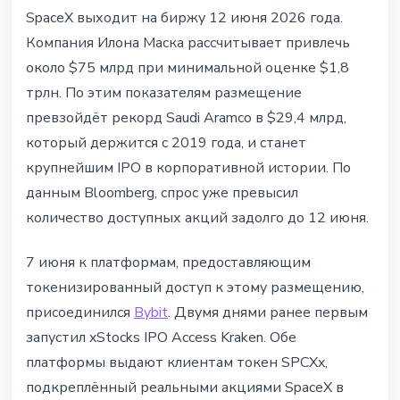
ИНСТИТУЦИИ
SpaceX выходит на биржу 12 июня 2026 года.
Bybit и Kraken открыли
Компания Илона Маска рассчитывает привлечь
токенизированный доступ к IPO
около $75 млрд при минимальной оценке $1,8
SpaceX: $1,8 трлн и рекордное
трлн. По этим показателям размещение
размещение
превзойдёт рекорд Saudi Aramco в $29,4 млрд,
который держится с 2019 года, и станет
7 июня 2026 г.
5 мин чтения
крупнейшим IPO в корпоративной истории. По
Наталия Дорофеева
данным Bloomberg, спрос уже превысил
количество доступных акций задолго до 12 июня.
7 июня к платформам, предоставляющим
токенизированный доступ к этому размещению,
присоединился
Bybit
. Двумя днями ранее первым
запустил xStocks IPO Access Kraken. Обе
платформы выдают клиентам токен SPCXx,
подкреплённый реальными акциями SpaceX в