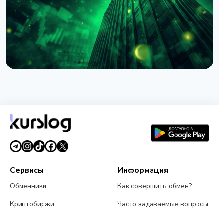
НОВОСТЬ
BlackRock токенизировал доступ к $311 млрд
денежных фондов Европы через Kinexys
JPMorgan
4 августа 2026 г.
5 мин чтения
Сервисы
Информация
Обменники
Как совершить обмен?
Криптобиржи
Часто задаваемые вопросы