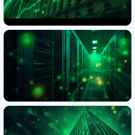
НОВОСТЬ
Wintermute получил статус брокера-дилера в
США
7 августа 2026 г.
4 мин чтения
НОВОСТЬ
BNY Mellon запускает стейкинг для
институциональных клиентов вместе с Galaxy
4 августа 2026 г.
4 мин чтения