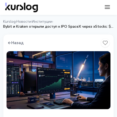
Kurslog
Новости
Институции
›
›
›
Bybit и Kraken открыли доступ к IPO SpaceX через xStocks: $1,8 трлн и рекорд
←
Назад