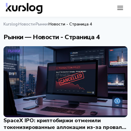
Kurslog
Новости
Рынки
Новости - Страница 4
›
›
›
Рынки — Новости - Страница 4
РЫНКИ
SpaceX IPO: криптобиржи отменили
токенизированные аллокации из-за провала