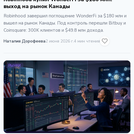
выход на рынок Канады
Robinhood завершил поглощение WonderFi за $180 млн и
вышел на рынок Канады. Под контроль перешли Bitbuy и
Coinsquare: 300K клиентов и $49.8 млн дохода.
Наталия Дорофеева
2 июня 2026 г.
4 мин чтения
РЫНКИ