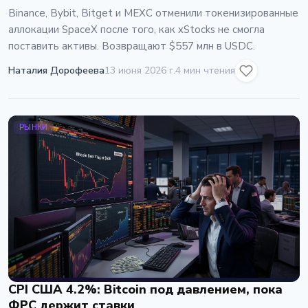
xStocks
Binance, Bybit, Bitget и MEXC отменили токенизированные
аллокации SpaceX после того, как xStocks не смогла
поставить активы. Возвращают $557 млн в USDC.
Наталия Дорофеева
13 июня 2026 г.
4 мин чтения
РЫНКИ
CPI США 4.2%: Bitcoin под давлением, пока
ФРС держит ставки