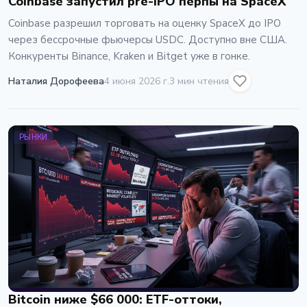
Coinbase запустил pre-IPO перпы на SpaceX
Coinbase разрешил торговать на оценку SpaceX до IPO
через бессрочные фьючерсы USDC. Доступно вне США.
Конкуренты Binance, Kraken и Bitget уже в гонке.
Наталия Дорофеева
4 июня 2026 г.
3 мин чтения
РЫНКИ
Bitcoin ниже $66 000: ETF-оттоки,