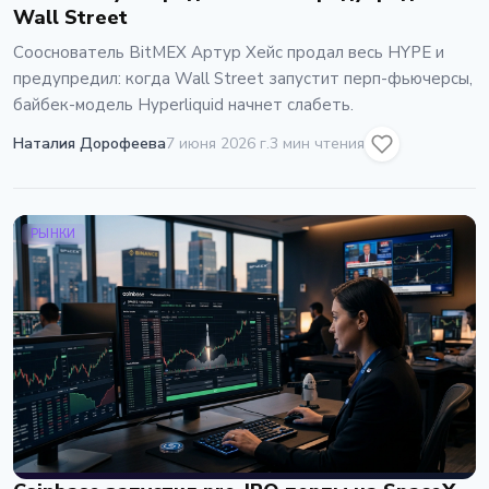
Wall Street
Сооснователь BitMEX Артур Хейс продал весь HYPE и
предупредил: когда Wall Street запустит перп-фьючерсы,
байбек-модель Hyperliquid начнет слабеть.
Наталия Дорофеева
7 июня 2026 г.
3 мин чтения
РЫНКИ