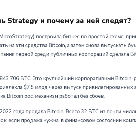
ь Strategy и почему за ней следят?
MicroStrategy) построила бизнес по простой схеме: при
ь на эти средства Bitcoin, а затем снова выпускать бу
пания первой среди публичных корпораций сделала Bi
843 706 BTC. Это крупнейший корпоративный Bitcoin-р
ривлекла $7.5 млрд через выпуск привилегированных а
а Bitcoin рос, механизм работал без сбоев.
2022 года продала Bitcoin. Всего 32 BTC из почти милл
ок: если продажа нужна, в финансовом состоянии комп