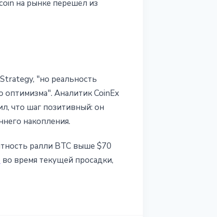
oin на рынке перешёл из
Strategy, "но реальность
 оптимизма". Аналитик CoinEx
л, что шаг позитивный: он
ннего накопления.
ятность ралли BTC выше $70
ю
во время текущей просадки,