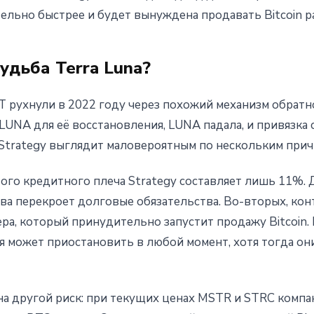
ельно быстрее и будет вынуждена продавать Bitcoin р
судьба Terra Luna?
ST рухнули в 2022 году через похожий механизм обратно
LUNA для её восстановления, LUNA падала, и привязка 
 Strategy выглядит маловероятным по нескольким прич
го кредитного плеча Strategy составляет лишь 11%. Д
рва перекроет долговые обязательства. Во-вторых, ко
ра, который принудительно запустит продажу Bitcoin.
 может приостановить в любой момент, хотя тогда он
 на другой риск: при текущих ценах MSTR и STRC компа