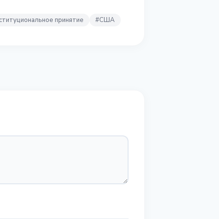
ституциональное принятие
#
США