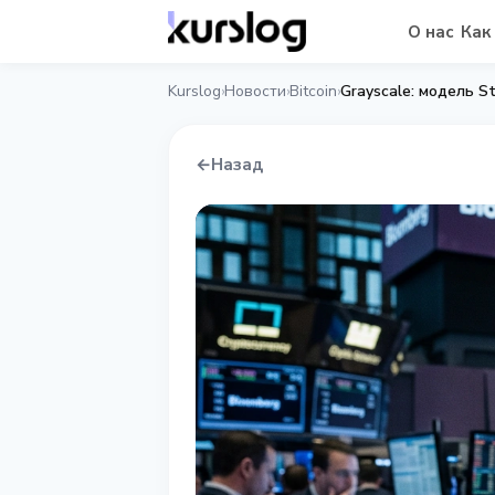
О нас
Как
Kurslog
Новости
Bitcoin
›
›
›
←
Назад