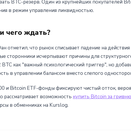
ать BTC-резерв. Один из крупнейших покупателей Bitc
ния в режим управления ликвидностью.
и чего ждать?
Фан отметил, что рынок списывает падение на действия 
ные сторонники исчерпывают причины для структурного
BTC как "важный психологический триггер", но добави
сть в управлении балансом вместо слепого односторо
00 и Bitcoin ETF-фонды фиксируют чистый отток, веро
кто рассматривает возможность
купить Bitcoin за гривн
рсы в обменниках на Kurslog.