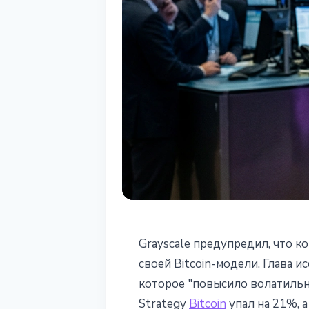
BITCOIN
Grayscale предупредил, что к
Grayscale: мод
своей Bitcoin-модели. Глава 
которое "повысило волатильно
стресс-тестом,
Strategy
Bitcoin
упал на 21%, 