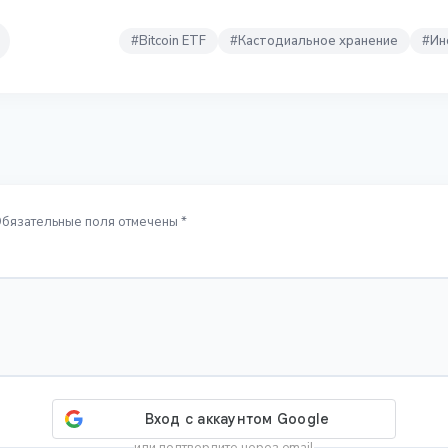
#
Bitcoin ETF
#
Кастодиальное хранение
#
Ин
Обязательные поля отмечены *
или подтвердите через email