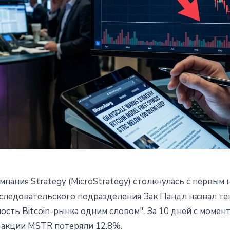
омпания Strategy (MicroStrategy) столкнулась с первым
ель Strategy под первым
исследовательского подразделения Зак Пандл назвал т
сть Bitcoin-рынка одним словом". За 10 дней с момен
 Bitcoin упал на 21%
а акции MSTR потеряли 12.8%.