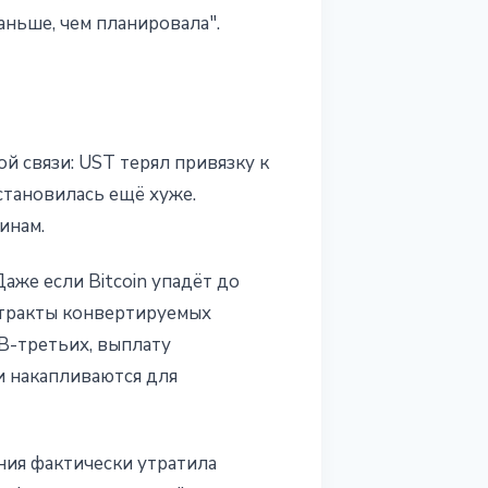
аньше, чем планировала".
й связи: UST терял привязку к
становилась ещё хуже.
инам.
аже если Bitcoin упадёт до
нтракты конвертируемых
 В-третьих, выплату
и накапливаются для
ния фактически утратила