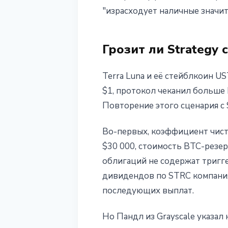
"израсходует наличные значит
Грозит ли Strategy 
Terra Luna и её стейблкоин U
$1, протокол чеканил больше 
Повторение этого сценария с
Во-первых, коэффициент чисто
$30 000, стоимость BTC-резе
облигаций не содержат тригге
дивидендов по STRC компания
последующих выплат.
Но Пандл из Grayscale указал