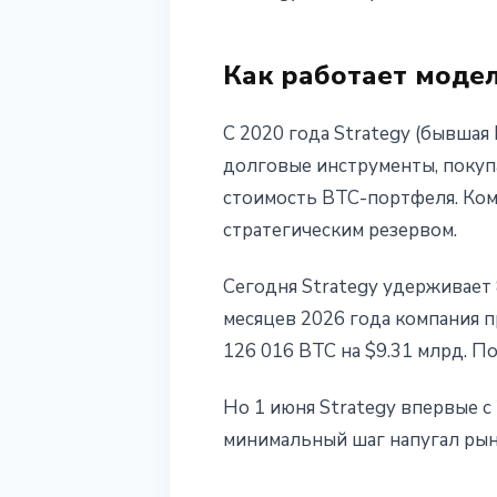
6 июня 2026 г.
3 мин чтения
Наталия Дорофеева
Как работает модел
С 2020 года Strategy (бывшая 
долговые инструменты, покупат
стоимость BTC-портфеля. Ком
стратегическим резервом.
Сегодня Strategy удерживает 
месяцев 2026 года компания п
126 016 BTC на $9.31 млрд. Пок
Но 1 июня Strategy впервые с 
минимальный шаг напугал рын