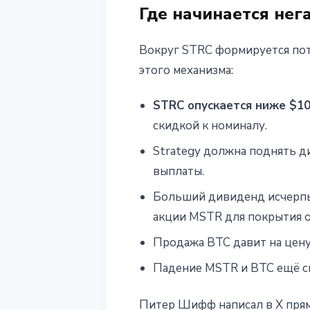
Где начинается нег
Вокруг STRC формируется пот
этого механизма:
STRC опускается ниже $10
скидкой к номиналу.
Strategy должна поднять д
выплаты.
Больший дивиденд исчерпы
акции MSTR для покрытия о
Продажа BTC давит на цену 
Падение MSTR и BTC ещё си
Питер Шифф написал в X прямо