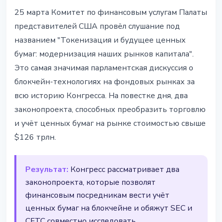
РЕГУЛИРОВАНИЕ
25 марта Комитет по финансовым услугам Палаты
Конгресс США провёл
представителей США провёл слушание под
важнейшее слушание по
названием "Токенизация и будущее ценных
токенизации - два законопроекта
бумаг: модернизация наших рынков капитала".
на повестке дня
Это самая значимая парламентская дискуссия о
блокчейн-технологиях на фондовых рынках за
25 марта 2026 г.
3 мин чтения
всю историю Конгресса. На повестке дня, два
Наталия Дорофеева
законопроекта, способных преобразить торговлю
и учёт ценных бумаг на рынке стоимостью свыше
$126 трлн.
Результат:
Конгресс рассматривает два
законопроекта, которые позволят
финансовым посредникам вести учёт
ценных бумаг на блокчейне и обяжут SEC и
CFTC совместно исследовать