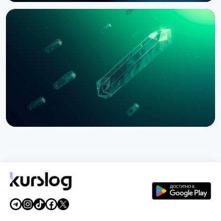
НОВОСТЬ
Bernstein предупреждает об обвале
крипторынка из-за провала CLARITY Act в
Сенате
3 августа 2026 г.
5 мин чтения
НОВОСТЬ
SEC приостановила опционы Nasdaq на биткоин
из-за иска CME
3 августа 2026 г.
4 мин чтения