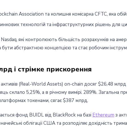
ckchain Association та колишня комісарка CFTC, яка обі
ринкових технологій та інфраструктурних рішень для ц
 Nasdaq, які контролюють більшість розрахунків на ам
ла бути абстрактною концепцією та стає робочим інструм
лрд і стрімке прискорення
активів (Real-World Assets) on-chain досяг $26,48 млрд
сяць склало 5,25%, а в річному вимірі. 289%. Загальна пр
платформах токенами, сягає $387 млрд.
ться фонд BUIDL від BlackRock на базі
Ethereum
з акт
значейські облігації США та розподіляє дохідність трим