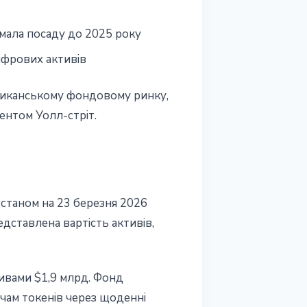
ймала посаду до 2025 року
ифрових активів
ериканському фондовому ринку,
ентом Уолл-стріт.
 станом на 23 березня 2026
едставлена вартість активів,
ивами $1,9 млрд. Фонд
ачам токенів через щоденні