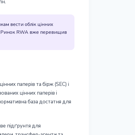
лн.
кам вести облік цінних
иви. Ринок RWA вже перевищив
інних паперів та бірж (SEC) і
ованих цінних паперів і
 нормативна база достатня для
ове підґрунтя для
илери, трансфер-агенти та