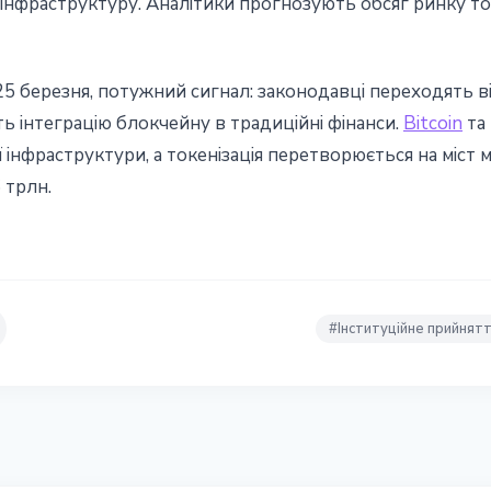
інфраструктуру. Аналітики прогнозують обсяг ринку токе
 25 березня, потужний сигнал: законодавці переходять 
ь інтеграцію блокчейну в традиційні фінанси.
Bitcoin
та
 інфраструктури, а токенізація перетворюється на міст
 трлн.
#
Інституційне прийнят