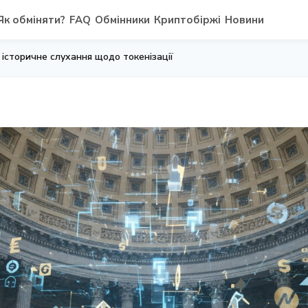
Як обміняти?
FAQ
Обмінники
Криптобіржі
Новини
 історичне слухання щодо токенізації