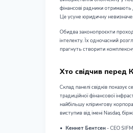
фінансові радники отримають д
Це усуне юридичну невизначені
Обидва законопроєкти проходя
інтелекту. Їх одночасний розг
прагнуть створити комплексну 
Хто свідчив перед 
Склад панелі свідків показує 
традиційної фінансової інфрас
найбільшу клірингову корпорац
виступив від імені Nasdaq, бірж
Кеннет Бентсен
- CEO SIFMA