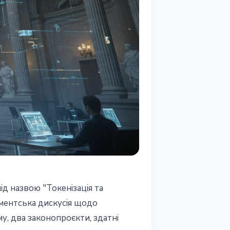
д назвою "Токенізація та
аментська дискусія щодо
у, два законопроєкти, здатні