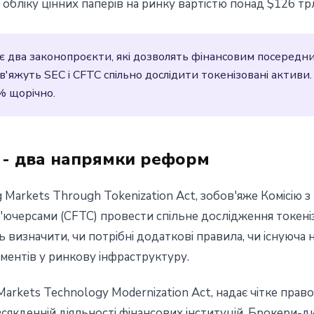
 обліку цінних паперів на ринку вартістю понад $126 тр
 на порядку денному
 два законопроєкти, які дозволять фінансовим посередни
бов'яжуть SEC і CFTC спільно дослідити токенізовані акт
% щорічно.
 - два напрямки реформ
arkets Through Tokenization Act, зобов'яже Комісію з ц
ф'ючерсами (CFTC) провести спільне дослідження токеніз
 визначити, чи потрібні додаткові правила, чи існуюча
ументів у ринкову інфраструктуру.
Markets Technology Modernization Act, надає чітке прав
сякденній діяльності фінансових інституцій. Брокери-д