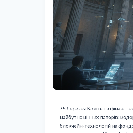
РЕГУЛЮВАННЯ
25 березня Комітет з фінансов
Конгрес США 
майбутнє цінних паперів: моде
блокчейн-технологій на фондов
слухання щодо 