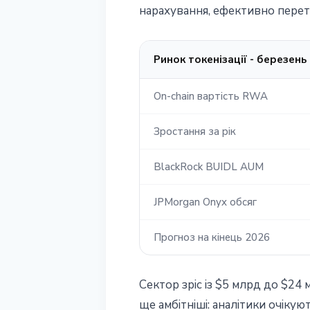
нарахування, ефективно перет
Ринок токенізації - березень
On-chain вартість RWA
Зростання за рік
BlackRock BUIDL AUM
JPMorgan Onyx обсяг
Прогноз на кінець 2026
Сектор зріс із $5 млрд до $24 
ще амбітніші: аналітики очіку