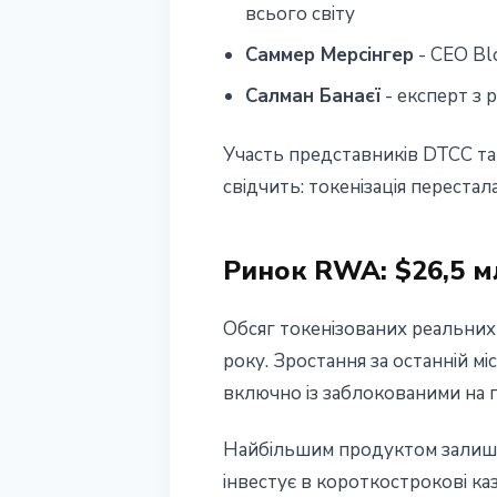
всього світу
Саммер Мерсінгер
- CEO Blo
Салман Банаєї
- експерт з 
Участь представників DTCC та
свідчить: токенізація переста
Ринок RWA: $26,5 м
Обсяг токенізованих реальних 
року. Зростання за останній мі
включно із заблокованими на 
Найбільшим продуктом залишає
інвестує в короткострокові ка