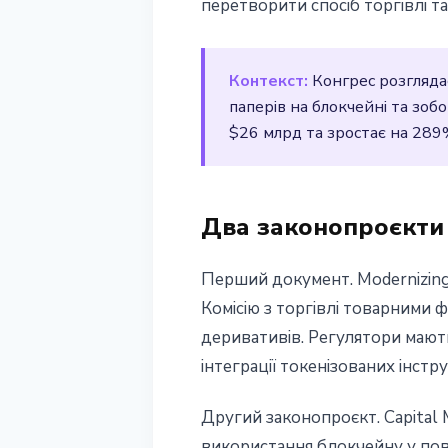
перетворити спосіб торгівлі та
законопроєкти
Контекст:
Конгрес розглядає
25 березня 2026 р.
3 хв читання
паперів на блокчейні та зо
Наталія Дорофєєва
$26 млрд та зростає на 289
Два законопроєкти
Перший документ. Modernizing M
Комісію з торгівлі товарними 
деривативів. Регулятори мають
інтеграції токенізованих інстр
Другий законопроєкт. Capital 
використання блокчейну у пов