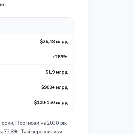
ив.
$26,48 млрд
+289%
$1,9 млрд
$900+ млрд
$100-150 млрд
и роки. Прогнози на 2030 рік
ня 72,8%. Такі перспективи