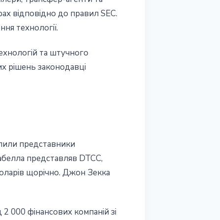
рах відповідно до правил SEC.
ня технології.
ехнологій та штучного
вих рішень законодавці
тупили представники
 Сабелла представляв DTCC,
доларів щорічно. Джон Зекка
д 2 000 фінансових компаній зі