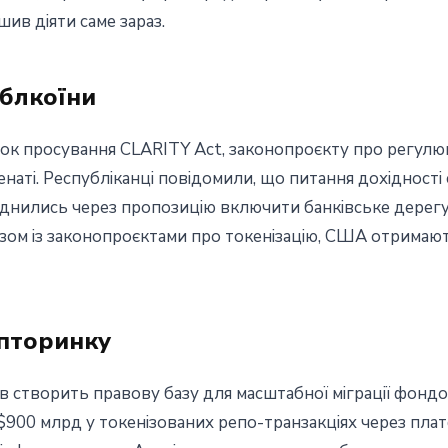
ив діяти саме зараз.
йблкоїни
док просування CLARITY Act, законопроєкту про регулю
наті. Республіканці повідомили, що питання дохідності 
аднились через пропозицію включити банківське дерег
зом із законопроєктами про токенізацію, США отримаю
ипторинку
в створить правову базу для масштабної міграції фондо
900 млрд у токенізованих репо-транзакціях через плат