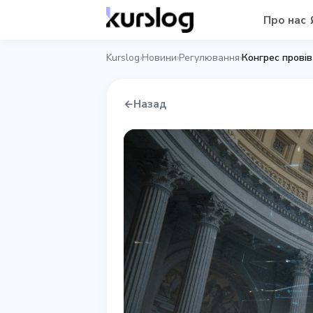
Про нас
Kurslog
Новини
Регулювання
Конгрес провів
›
›
›
←
Назад