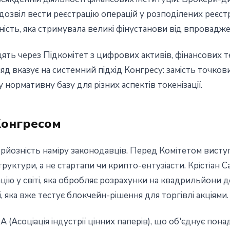
озвіл вести реєстрацію операцій у розподілених реєст
сть, яка стримувала великі фінустанови від впроваджен
ть через Підкомітет з цифрових активів, фінансових т
ляд вказує на системний підхід Конгресу: замість точко
нормативну базу для різних аспектів токенізації.
Конгресом
серйозність наміру законодавців. Перед Комітетом вис
труктури, а не стартапи чи крипто-ентузіасти. Крістіан
ію у світі, яка обробляє розрахунки на квадрильйони 
і, яка вже тестує блокчейн-рішення для торгівлі акціями.
 (Асоціація індустрії цінних паперів), що об'єднує пона