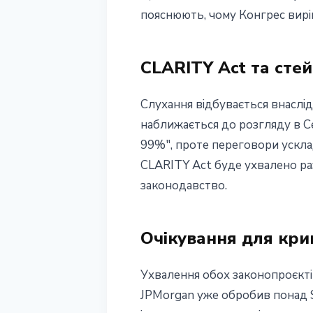
пояснюють, чому Конгрес виріш
CLARITY Act та сте
Слухання відбувається внаслі
наближається до розгляду в Се
99%", проте переговори ускл
CLARITY Act буде ухвалено ра
законодавство.
Очікування для кр
Ухвалення обох законопроєкті
JPMorgan уже обробив понад $