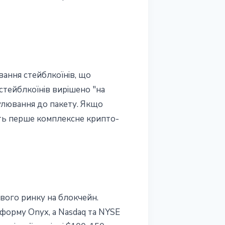
вання стейблкоїнів, що
стейблкоїнів вирішено "на
улювання до пакету. Якщо
ть перше комплексне крипто-
вого ринку на блокчейн.
форму Onyx, а Nasdaq та NYSE