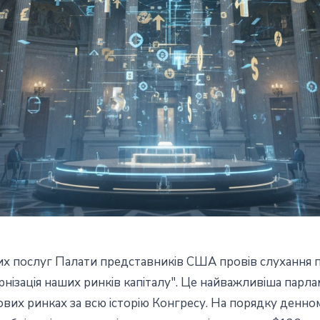
их послуг Палати представників США провів слухання пі
провів найважливіше
рнізація наших ринків капіталу". Це найважливіша парл
их ринках за всю історію Конгресу. На порядку денном
токенізації - два