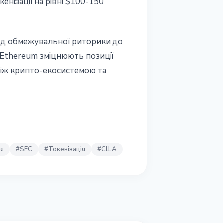
нізації на рівні $100-150
від обмежувальної риторики до
 Ethereum зміцнюють позиції
 між крипто-екосистемою та
тя
#
SEC
#
Токенізація
#
США